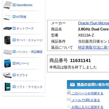
OpenBlocks
IoT関連
メーカー
Oracle (Sun Micro
ネットワーク
商品名
2.8GHz Dual Core
型番
X8113A-Z
サーバ・ストレージ
保証条件
当社販売日後セン
返品について
特定商取引法に基
パソコン・周辺機器
商品番号
11631141
PCパーツ
本商品は販売を終了しました
サプライ
ソフト・ライセンス
このページを印刷する
メールでURLを送る
お気に入りに追加する