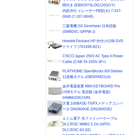
間付き (EBIX/SYSLOG120G/1Y)
内田洋行 イレーザーFB型(大) 7-337-
0040 (7-337-0040)
三菱電機 GX Developer 日本語版
(SW8D5C-GPPW-J)
Hewlett-Packard HP 外付けUSB DVD
ドライブ (701498-B21)
CISCO Japan 250V AC Type A Power
Cable (CAB-TA-250V-JP=)
PLAT'HOME OpenBlocks IX9 Debian
11搭載モデル (OBSIX9/D11A)
金井電器産業 MINI KEYBOARD Pro
USBモデル 英語版 (金井電器)
(HMB632KUS/R)
大電 100BASE-TX/FXメディアコンバ
ータ DN2800GE (DN2800GE)
エイム電子 光ファイバーケーブル
DLC/DSC MM62.5 2m (AFP2-
DLC/DSC-62-02)