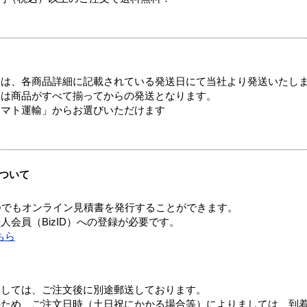
ては、各商品詳細に記載されている発送日にて当社より発送いたし
送は商品がすべて揃ってからの発送となります。
ヤマト運輸」からお選びいただけます
ついて
つでもオンライン見積書を発行することができます。
会員（BizID）への登録が必要です。
ちら
ましては、ご注文後に別途郵送しております。
のため、ご注文日時（土日祝にかかる場合等）によりましては、到