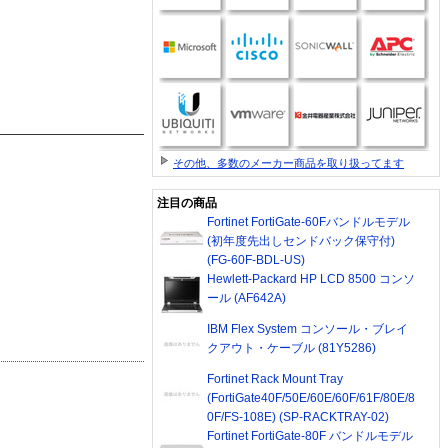
その他、多数のメーカー商品を取り扱ってます
注目の商品
Fortinet FortiGate-60Fバンドルモデル
(初年度先出しセンドバック保守付)
(FG-60F-BDL-US)
Hewlett-Packard HP LCD 8500 コンソ
ール (AF642A)
IBM Flex System コンソール・ブレイ
クアウト・ケーブル (81Y5286)
Fortinet Rack Mount Tray
(FortiGate40F/50E/60E/60F/61F/80E/8
0F/FS-108E) (SP-RACKTRAY-02)
Fortinet FortiGate-80F バンドルモデル