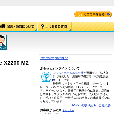
Tweets by platonline
re X2200 M2
ぷらっとオンラインについて
ぷらっとホーム株式会社
が運用する、法人取
引に特化した「業務用IT機器専門の調達支援
サイト」です。
1999年よりネットワーク機器、サーバ、スト
レージ、パソコン周辺機器、PCパーツ、ソフトウェ
ア、ライセンスなど、業務用IT機器中心に販売。品揃え
は業界トップクラスの約5.5万点です。法人取引に特化
し、学校・官公庁・一般法人のお客様の請求書後払いに
も対応しています。
IPv6への取り組み
会社概要
お客様からの声
もっと見る