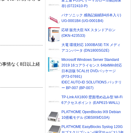
富士通 POS-Cサーマルロール紙(高保
存) (0722410-P)
パナソニック 感熱記録紙B4(6本入り)
UG-0001B4 (UG-0001B4)
応研 販売大臣 NX スタンドアロン
(OKN-423533)
大電 環境対応 1000BASE-T/X メディ
アコンバータ (DN1800SG2E)
Microsoft Windows Server Standard
の事情なく8日以上経
2019 16コアライセンス 64bitWin対応
日本語版 5CAL付 DVDパッケージ
(P73-07691)
IDEC AUTO-ID SOLUTIONS バッテリ
ー BP-007 (BP-007)
TP-Link AX1800 壁面埋め込み型 Wi-Fi
6アクセスポイント (EAP615-WALL)
PLAT'HOME OpenBlocks IX9 Debian
10搭載モデル (OBSIX9/D10A)
PLAT'HOME EasyBlocks Syslog 120G
サブスクリプション(保守サービス) 1年