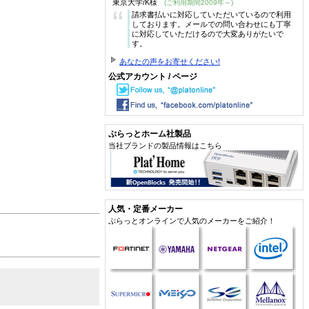
東京大学/K様
(ご利用期間2009年～)
“
請求書払いに対応していただいているので利用
しております。メールでの問い合わせにも丁寧
に対応していただけるので大変ありがたいで
す。
あなたの声をお寄せください!
公式アカウント / ページ
ぷらっとホーム社製品
当社ブランドの製品情報はこちら
人気・定番メーカー
ぷらっとオンラインで人気のメーカーをご紹介！