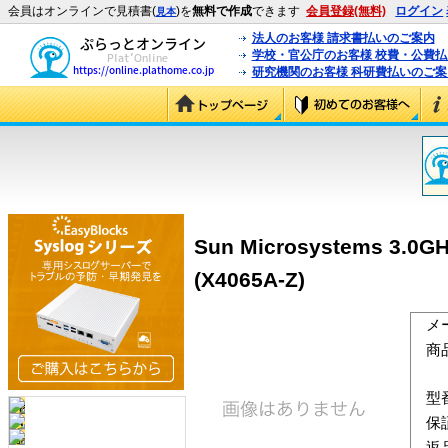
会員はオンラインで見積書(
)を
無料で作成
できます
会員登録(無料)
ログイン
見本
法人のお客様 請求書払いのご案内
学校・官公庁のお客様 校費・公費
研究機関のお客様 科研費払いのご案
Sun Microsystems 3.0GH
(X4065A-Z)
メ
商
型
保
返