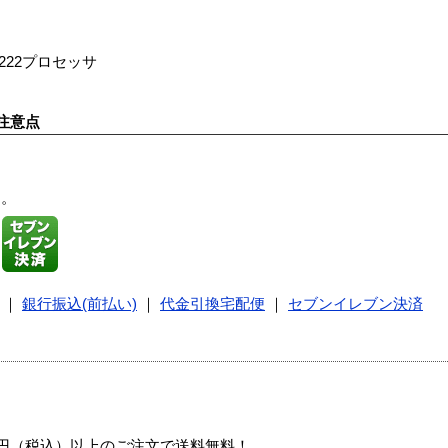
 2222プロセッサ
注意点
す。
｜
銀行振込(前払い)
｜
代金引換宅配便
｜
セブンイレブン決済
00円（税込）以上のご注文で送料無料！