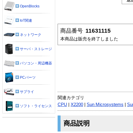
OpenBlocks
IoT関連
商品番号
11631115
ネットワーク
本商品は販売を終了しました
サーバ・ストレージ
パソコン・周辺機器
PCパーツ
サプライ
関連カテゴリ
CPU
|
X2200
|
Sun Microsystems
|
Su
ソフト・ライセンス
商品説明