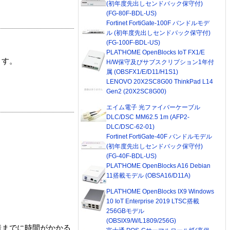
(初年度先出しセンドバック保守付)
(FG-80F-BDL-US)
Fortinet FortiGate-100F バンドルモデ
ル (初年度先出しセンドバック保守付)
(FG-100F-BDL-US)
PLAT'HOME OpenBlocks IoT FX1/E
ます。
H/W保守及びサブスクリプション1年付
属 (OBSFX1/E/D11/H1S1)
LENOVO 20X2SC8G00 ThinkPad L14
Gen2 (20X2SC8G00)
エイム電子 光ファイバーケーブル
DLC/DSC MM62.5 1m (AFP2-
DLC/DSC-62-01)
Fortinet FortiGate-40F バンドルモデル
(初年度先出しセンドバック保守付)
(FG-40F-BDL-US)
PLAT'HOME OpenBlocks A16 Debian
11搭載モデル (OBSA16/D11A)
PLAT'HOME OpenBlocks IX9 Windows
10 IoT Enterprise 2019 LTSC搭載
256GBモデル
(OBSIX9/W/L1809/256G)
着までに時間がかかる