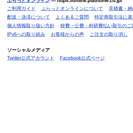
ぷらっとオンライン
—
https://online.plathome.co.jp/
ご利用ガイド
ぷらっとオンラインについて
見積書・納
配送・決済について
よくあるご質問
特定商取引法に基
個人情報取り扱い方針
校費・公費・科研費払い取引のご
IPv6への取り組み
お客様からの声
ご注文の取り消し
ソーシャルメディア
Twitter公式アカウント
Facebook公式ページ