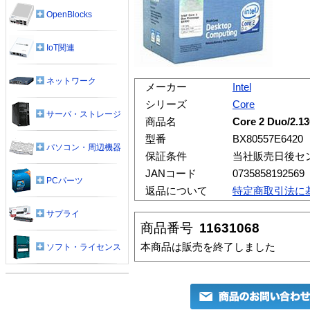
OpenBlocks
IoT関連
ネットワーク
メーカー
Intel
シリーズ
Core
サーバ・ストレージ
商品名
Core 2 Duo/2.
型番
BX80557E6420
パソコン・周辺機器
保証条件
当社販売日後セ
JANコード
0735858192569
PCパーツ
返品について
特定商取引法に
サプライ
商品番号
11631068
本商品は販売を終了しました
ソフト・ライセンス