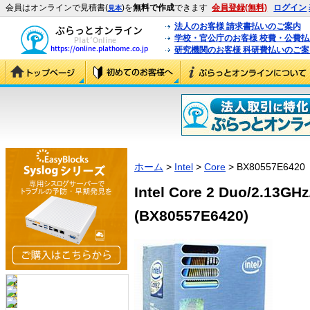
会員はオンラインで見積書(
)を
無料で作成
できます
会員登録(無料)
ログイン
見本
法人のお客様 請求書払いのご案内
学校・官公庁のお客様 校費・公費
研究機関のお客様 科研費払いのご案
ホーム
>
Intel
>
Core
> BX80557E6420
Intel Core 2 Duo/2.13G
(BX80557E6420)