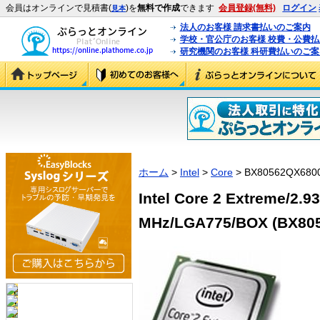
会員はオンラインで見積書(
)を
無料で作成
できます
会員登録(無料)
ログイン
見本
法人のお客様 請求書払いのご案内
学校・官公庁のお客様 校費・公費
研究機関のお客様 科研費払いのご案
ホーム
>
Intel
>
Core
> BX80562QX680
Intel Core 2 Extreme/2.
MHz/LGA775/BOX (BX80