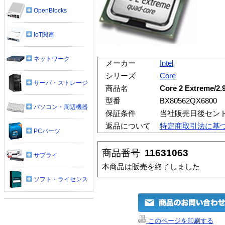
OpenBlocks
IoT関連
ネットワーク
メーカー
Intel
シリーズ
Core
サーバ・ストレージ
商品名
Core 2 Extreme/
型番
BX80562QX6800
パソコン・周辺機器
保証条件
当社販売日後セン
返品について
特定商取引法に基
PCパーツ
商品番号
11631063
サプライ
本商品は販売を終了しました
ソフト・ライセンス
このページを印刷する