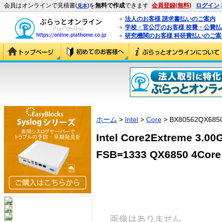
会員はオンラインで見積書(
)を
無料で作成
できます
会員登録(無料)
ログイン
見本
法人のお客様 請求書払いのご案内
学校・官公庁のお客様 校費・公費
研究機関のお客様 科研費払いのご案
ホーム
>
Intel
>
Core
> BX80562QX685
Intel Core2Extreme 3.0
FSB=1333 QX6850 4Core