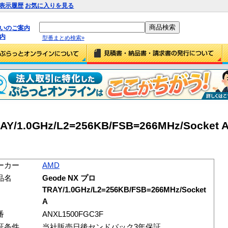
表示履歴
お気に入りを見る
払いのご案内
内
型番まとめ検索»
/1.0GHz/L2=256KB/FSB=266MHz/Socket 
ーカー
AMD
品名
Geode NX プロ
TRAY/1.0GHz/L2=256KB/FSB=266MHz/Socket
A
番
ANXL1500FGC3F
証条件
当社販売日後センドバック3年保証