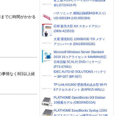
富士通 POS-Cサーマルロール紙(高保
存) (0722410-P)
パナソニック 感熱記録紙B4(6本入り)
着までに時間がかかる
UG-0001B4 (UG-0001B4)
応研 販売大臣 NX スタンドアロン
(OKN-423533)
大電 環境対応 1000BASE-T/X メディ
アコンバータ (DN1800SG2E)
Microsoft Windows Server Standard
2019 16コアライセンス 64bitWin対応
日本語版 5CAL付 DVDパッケージ
(P73-07691)
IDEC AUTO-ID SOLUTIONS バッテリ
の事情なく8日以上経
ー BP-007 (BP-007)
TP-Link AX1800 壁面埋め込み型 Wi-Fi
6アクセスポイント (EAP615-WALL)
PLAT'HOME OpenBlocks IX9 Debian
10搭載モデル (OBSIX9/D10A)
PLAT'HOME EasyBlocks Syslog 120G
サブスクリプション(保守サービス) 1年