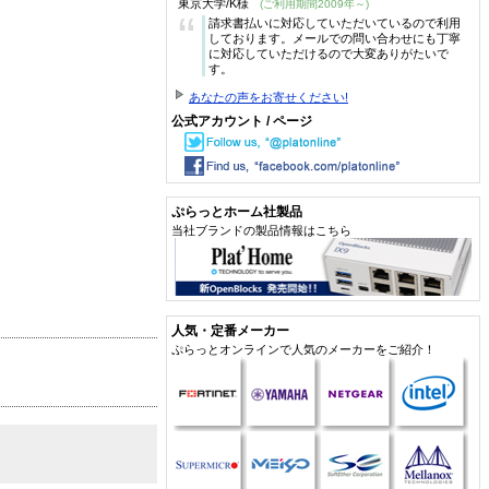
東京大学/K様
(ご利用期間2009年～)
“
請求書払いに対応していただいているので利用
しております。メールでの問い合わせにも丁寧
に対応していただけるので大変ありがたいで
す。
あなたの声をお寄せください!
公式アカウント / ページ
ぷらっとホーム社製品
当社ブランドの製品情報はこちら
人気・定番メーカー
ぷらっとオンラインで人気のメーカーをご紹介！