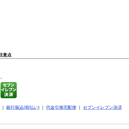
注意点
す。
｜
銀行振込(前払い)
｜
代金引換宅配便
｜
セブンイレブン決済