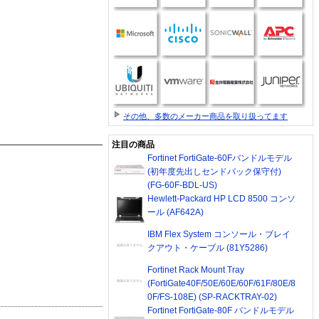
その他、多数のメーカー商品を取り扱ってます
注目の商品
Fortinet FortiGate-60Fバンドルモデル
(初年度先出しセンドバック保守付)
(FG-60F-BDL-US)
Hewlett-Packard HP LCD 8500 コンソ
ール (AF642A)
IBM Flex System コンソール・ブレイ
クアウト・ケーブル (81Y5286)
Fortinet Rack Mount Tray
(FortiGate40F/50E/60E/60F/61F/80E/8
0F/FS-108E) (SP-RACKTRAY-02)
Fortinet FortiGate-80F バンドルモデル