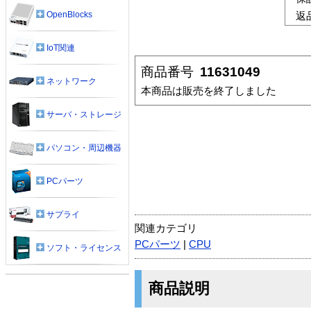
OpenBlocks
返
IoT関連
商品番号
11631049
ネットワーク
本商品は販売を終了しました
サーバ・ストレージ
パソコン・周辺機器
PCパーツ
サプライ
関連カテゴリ
PCパーツ
|
CPU
ソフト・ライセンス
商品説明