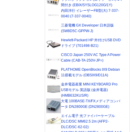
間付き (EBIX/SYSLOG120G/1Y)
内田洋行 イレーザーFB型(大) 7-337-
0040 (7-337-0040)
三菱電機 GX Developer 日本語版
(SW8D5C-GPPW-J)
Hewlett-Packard HP 外付けUSB DVD
ドライブ (701498-B21)
CISCO Japan 250V AC Type A Power
Cable (CAB-TA-250V-JP=)
PLAT'HOME OpenBlocks IX9 Debian
11搭載モデル (OBSIX9/D11A)
金井電器産業 MINI KEYBOARD Pro
USBモデル 英語版 (金井電器)
(HMB632KUS/R)
大電 100BASE-TX/FXメディアコンバ
ータ DN2800GE (DN2800GE)
エイム電子 光ファイバーケーブル
DLC/DSC MM62.5 2m (AFP2-
DLC/DSC-62-02)