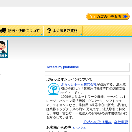
Tweets by platonline
A
ぷらっとオンラインについて
ぷらっとホーム株式会社
が運用する、法人取
引に特化した「業務用IT機器専門の調達支援
サイト」です。
1999年よりネットワーク機器、サーバ、スト
レージ、パソコン周辺機器、PCパーツ、ソフトウェ
ア、ライセンスなど、業務用IT機器中心に販売。品揃え
は業界トップクラスの約5.5万点です。法人取引に特化
し、学校・官公庁・一般法人のお客様の請求書後払いに
も対応しています。
IPv6への取り組み
会社概要
お客様からの声
もっと見る