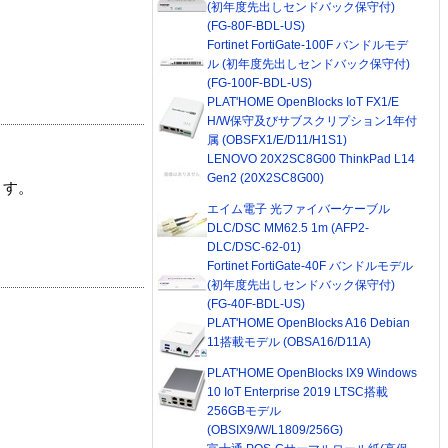
(初年度先出しセンドバック保守付)
(FG-80F-BDL-US)
Fortinet FortiGate-100F バンドルモデ
ル (初年度先出しセンドバック保守付)
(FG-100F-BDL-US)
PLAT'HOME OpenBlocks IoT FX1/E
H/W保守及びサブスクリプション1年付
属 (OBSFX1/E/D11/H1S1)
LENOVO 20X2SC8G00 ThinkPad L14
Gen2 (20X2SC8G00)
ます。
エイム電子 光ファイバーケーブル
DLC/DSC MM62.5 1m (AFP2-
DLC/DSC-62-01)
Fortinet FortiGate-40F バンドルモデル
(初年度先出しセンドバック保守付)
(FG-40F-BDL-US)
PLAT'HOME OpenBlocks A16 Debian
11搭載モデル (OBSA16/D11A)
PLAT'HOME OpenBlocks IX9 Windows
10 IoT Enterprise 2019 LTSC搭載
256GBモデル
(OBSIX9/W/L1809/256G)