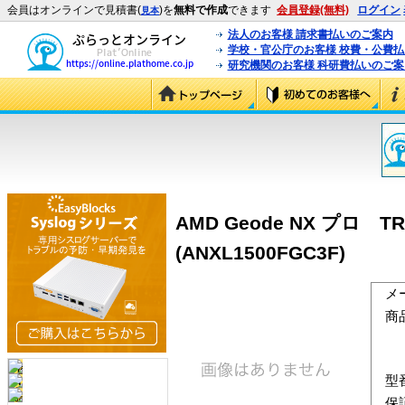
会員はオンラインで見積書(
)を
無料で作成
できます
会員登録(無料)
ログイン
見本
法人のお客様 請求書払いのご案内
学校・官公庁のお客様 校費・公費
研究機関のお客様 科研費払いのご案
AMD Geode NX プロ TRAY
(ANXL1500FGC3F)
メ
商
型
保