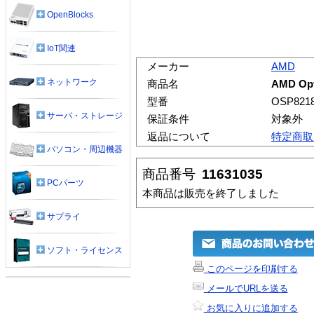
OpenBlocks
IoT関連
メーカー
AMD
ネットワーク
商品名
AMD Opt
型番
OSP821
サーバ・ストレージ
保証条件
対象外
返品について
特定商取
パソコン・周辺機器
商品番号
11631035
PCパーツ
本商品は販売を終了しました
サプライ
ソフト・ライセンス
このページを印刷する
メールでURLを送る
お気に入りに追加する