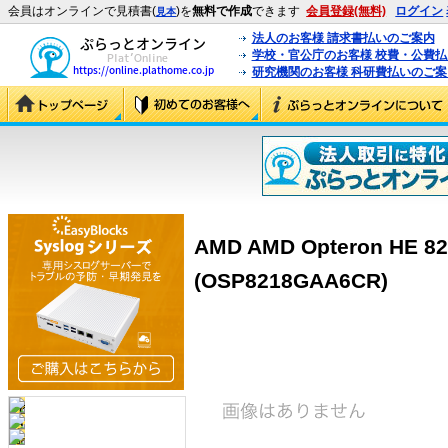
会員はオンラインで見積書(
)を
無料で作成
できます
会員登録(無料)
ログイン
見本
法人のお客様 請求書払いのご案内
学校・官公庁のお客様 校費・公費
研究機関のお客様 科研費払いのご案
AMD AMD Opteron HE 82
(OSP8218GAA6CR)