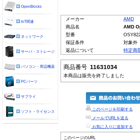
OpenBlocks
メーカー
AMD
IoT関連
商品名
AMD Op
型番
OSY82
ネットワーク
保証条件
対象外
返品について
特定商
サーバ・ストレージ
商品番号
11631034
パソコン・周辺機器
本商品は販売を終了しました
PCパーツ
サプライ
このページを印刷する
ソフト・ライセンス
メールでURLを送る
お気に入りに追加する
このページのURL