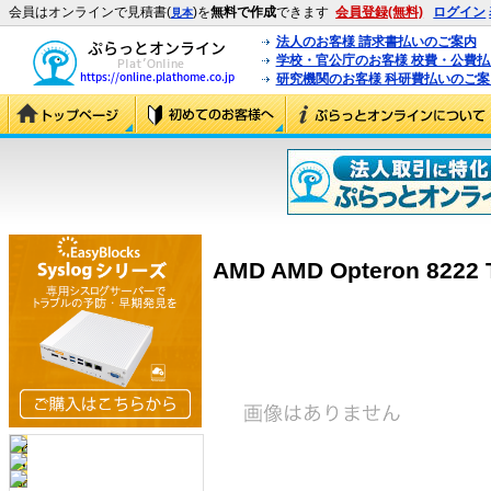
会員はオンラインで見積書(
)を
無料で作成
できます
会員登録(無料)
ログイン
見本
法人のお客様 請求書払いのご案内
学校・官公庁のお客様 校費・公費
研究機関のお客様 科研費払いのご案
AMD AMD Opteron 8222 