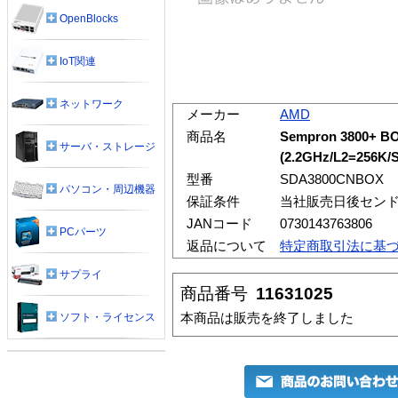
OpenBlocks
IoT関連
ネットワーク
メーカー
AMD
商品名
Sempron 3800+ B
サーバ・ストレージ
(2.2GHz/L2=256K
型番
SDA3800CNBOX
パソコン・周辺機器
保証条件
当社販売日後センド
JANコード
0730143763806
PCパーツ
返品について
特定商取引法に基
サプライ
商品番号
11631025
本商品は販売を終了しました
ソフト・ライセンス