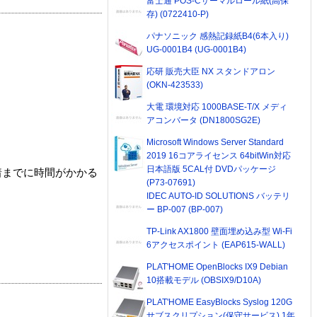
富士通 POS-Cサーマルロール紙(高保
存) (0722410-P)
パナソニック 感熱記録紙B4(6本入り)
UG-0001B4 (UG-0001B4)
応研 販売大臣 NX スタンドアロン
(OKN-423533)
大電 環境対応 1000BASE-T/X メディ
アコンバータ (DN1800SG2E)
Microsoft Windows Server Standard
2019 16コアライセンス 64bitWin対応
日本語版 5CAL付 DVDパッケージ
着までに時間がかかる
(P73-07691)
IDEC AUTO-ID SOLUTIONS バッテリ
ー BP-007 (BP-007)
TP-Link AX1800 壁面埋め込み型 Wi-Fi
6アクセスポイント (EAP615-WALL)
PLAT'HOME OpenBlocks IX9 Debian
10搭載モデル (OBSIX9/D10A)
PLAT'HOME EasyBlocks Syslog 120G
サブスクリプション(保守サービス) 1年