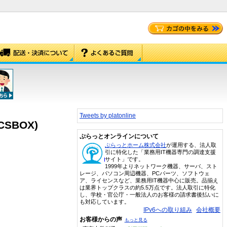
Tweets by platonline
6CSBOX)
ぷらっとオンラインについて
ぷらっとホーム株式会社
が運用する、法人取
引に特化した「業務用IT機器専門の調達支援
サイト」です。
1999年よりネットワーク機器、サーバ、スト
レージ、パソコン周辺機器、PCパーツ、ソフトウェ
ア、ライセンスなど、業務用IT機器中心に販売。品揃え
は業界トップクラスの約5.5万点です。法人取引に特化
し、学校・官公庁・一般法人のお客様の請求書後払いに
も対応しています。
IPv6への取り組み
会社概要
お客様からの声
もっと見る