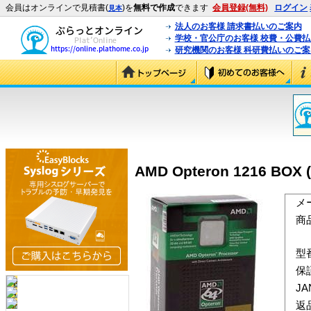
会員はオンラインで見積書(
)を
無料で作成
できます
会員登録(無料)
ログイン
見本
法人のお客様 請求書払いのご案内
学校・官公庁のお客様 校費・公費
研究機関のお客様 科研費払いのご案
AMD Opteron 1216 BOX 
メ
商
型
保
J
返