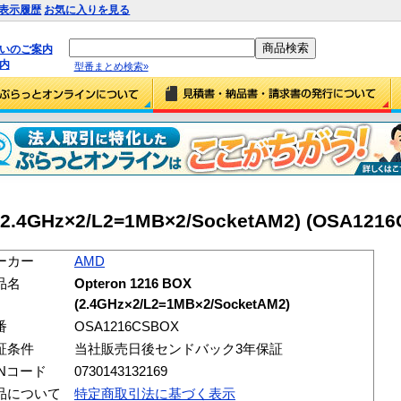
表示履歴
お気に入りを見る
払いのご案内
内
型番まとめ検索»
(2.4GHz×2/L2=1MB×2/SocketAM2) (OSA121
ーカー
AMD
品名
Opteron 1216 BOX
(2.4GHz×2/L2=1MB×2/SocketAM2)
番
OSA1216CSBOX
証条件
当社販売日後センドバック3年保証
ANコード
0730143132169
品について
特定商取引法に基づく表示