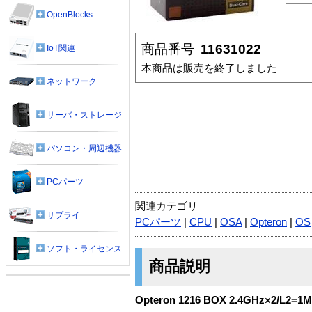
OpenBlocks
商品番号
11631022
IoT関連
本商品は販売を終了しました
ネットワーク
サーバ・ストレージ
パソコン・周辺機器
PCパーツ
関連カテゴリ
サプライ
PCパーツ
|
CPU
|
OSA
|
Opteron
|
OS
ソフト・ライセンス
商品説明
Opteron 1216 BOX 2.4GHz×2/L2=1