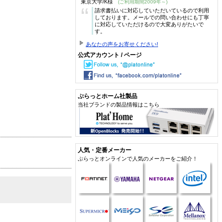
東京大学/K様
(ご利用期間2009年～)
“
請求書払いに対応していただいているので利用
しております。メールでの問い合わせにも丁寧
に対応していただけるので大変ありがたいで
す。
あなたの声をお寄せください!
公式アカウント / ページ
ぷらっとホーム社製品
当社ブランドの製品情報はこちら
人気・定番メーカー
ぷらっとオンラインで人気のメーカーをご紹介！