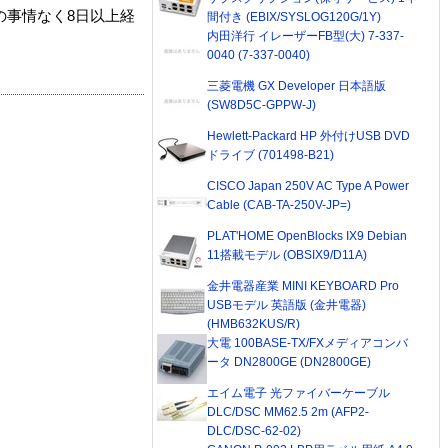
の事情なく8日以上経
間付き (EBIX/SYSLOG120G/1Y)
内田洋行 イレーザーFB型(大) 7-337-
0040 (7-337-0040)
三菱電機 GX Developer 日本語版
(SW8D5C-GPPW-J)
Hewlett-Packard HP 外付けUSB DVD
ドライブ (701498-B21)
CISCO Japan 250V AC Type A Power
Cable (CAB-TA-250V-JP=)
PLAT'HOME OpenBlocks IX9 Debian
11搭載モデル (OBSIX9/D11A)
金井電器産業 MINI KEYBOARD Pro
USBモデル 英語版 (金井電器)
(HMB632KUS/R)
大電 100BASE-TX/FXメディアコンバ
ータ DN2800GE (DN2800GE)
エイム電子 光ファイバーケーブル
DLC/DSC MM62.5 2m (AFP2-
DLC/DSC-62-02)