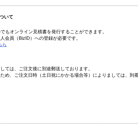
ついて
つでもオンライン見積書を発行することができます。
会員（BizID）への登録が必要です。
ちら
ましては、ご注文後に別途郵送しております。
のため、ご注文日時（土日祝にかかる場合等）によりましては、到