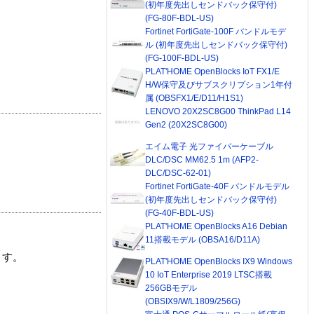
(初年度先出しセンドバック保守付)
(FG-80F-BDL-US)
Fortinet FortiGate-100F バンドルモデ
ル (初年度先出しセンドバック保守付)
(FG-100F-BDL-US)
PLAT'HOME OpenBlocks IoT FX1/E
H/W保守及びサブスクリプション1年付
属 (OBSFX1/E/D11/H1S1)
LENOVO 20X2SC8G00 ThinkPad L14
Gen2 (20X2SC8G00)
エイム電子 光ファイバーケーブル
DLC/DSC MM62.5 1m (AFP2-
DLC/DSC-62-01)
Fortinet FortiGate-40F バンドルモデル
(初年度先出しセンドバック保守付)
(FG-40F-BDL-US)
PLAT'HOME OpenBlocks A16 Debian
11搭載モデル (OBSA16/D11A)
ます。
PLAT'HOME OpenBlocks IX9 Windows
10 IoT Enterprise 2019 LTSC搭載
256GBモデル
(OBSIX9/W/L1809/256G)