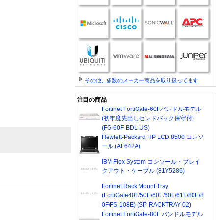
その他、多数のメーカー商品を取り扱ってます
注目の商品
Fortinet FortiGate-60Fバンドルモデル
(初年度先出しセンドバック保守付)
(FG-60F-BDL-US)
Hewlett-Packard HP LCD 8500 コンソ
ール (AF642A)
IBM Flex System コンソール・ブレイ
クアウト・ケーブル (81Y5286)
Fortinet Rack Mount Tray
(FortiGate40F/50E/60E/60F/61F/80E/8
0F/FS-108E) (SP-RACKTRAY-02)
Fortinet FortiGate-80F バンドルモデル