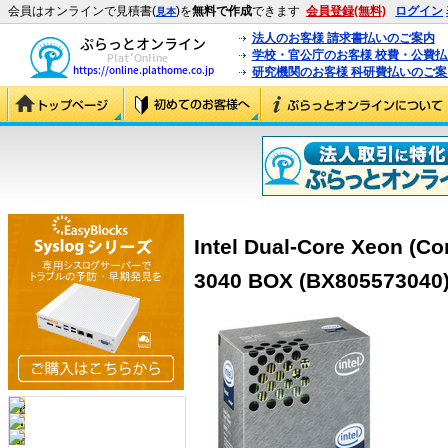
会員はオンラインで見積書(
)を
無料で作成
できます
会員登録(無料)
ログイン
見本
法人のお客様 請求書払いのご案内
学校・官公庁のお客様 校費・公費
研究機関のお客様 科研費払いのご案
Intel Dual-Core Xeon (Co
3040 BOX (BX805573040