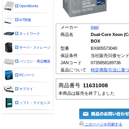
OpenBlocks
IoT関連
メーカー
Intel
ネットワーク
商品名
Dual-Core Xeon (C
BOX
サーバ・ストレージ
型番
BX805573040
保証条件
当社販売日後センド
パソコン・周辺機器
JANコード
0735858189736
返品について
特定商取引法に基
PCパーツ
商品番号
11631008
サプライ
本商品は販売を終了しました
ソフト・ライセンス
このページを印刷する