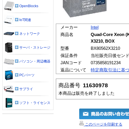
OpenBlocks
IoT関連
メーカー
Intel
ネットワーク
商品名
Quad-Core Xeon (K
X3210, BOX
サーバ・ストレージ
型番
BX80562X3210
保証条件
当社販売日後センド
パソコン・周辺機器
JANコード
0735858191234
返品について
特定商取引法に基
PCパーツ
商品番号
11630978
サプライ
本商品は販売を終了しました
ソフト・ライセンス
このページを印刷する