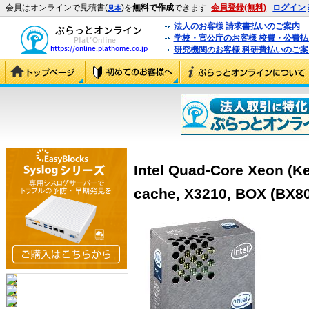
会員はオンラインで見積書(
)を
無料で作成
できます
会員登録(無料)
ログイン
見本
法人のお客様 請求書払いのご案内
学校・官公庁のお客様 校費・公費
研究機関のお客様 科研費払いのご案
Intel Quad-Core Xeon (Ke
cache, X3210, BOX (BX8