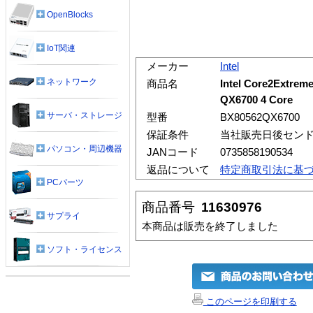
OpenBlocks
IoT関連
メーカー
Intel
ネットワーク
商品名
Intel Core2Extrem
QX6700 4 Core
サーバ・ストレージ
型番
BX80562QX6700
保証条件
当社販売日後センド
パソコン・周辺機器
JANコード
0735858190534
返品について
特定商取引法に基
PCパーツ
商品番号
11630976
サプライ
本商品は販売を終了しました
ソフト・ライセンス
このページを印刷する