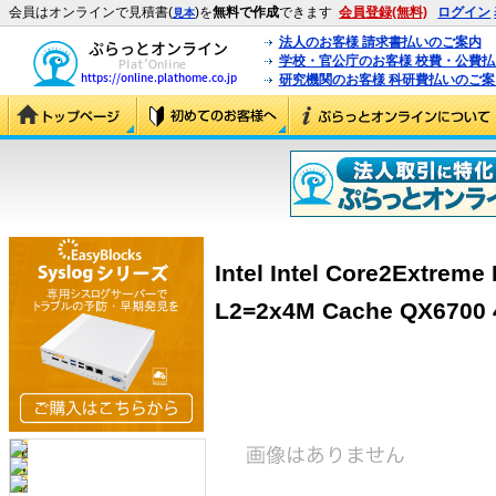
会員はオンラインで見積書(
)を
無料で作成
できます
会員登録(無料)
ログイン
見本
法人のお客様 請求書払いのご案内
学校・官公庁のお客様 校費・公費
研究機関のお客様 科研費払いのご案
Intel Intel Core2Extreme
L2=2x4M Cache QX6700 