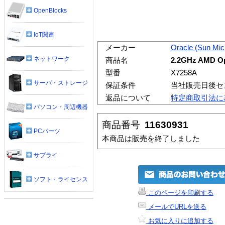
OpenBlocks
IoT関連
メーカー
Oracle (Sun Mi
ネットワーク
商品名
2.2GHz AMD Opt
型番
X7258A
サーバ・ストレージ
保証条件
当社販売日後セ
返品について
特定商取引法に
パソコン・周辺機器
商品番号
11630931
PCパーツ
本商品は販売を終了しました
サプライ
ソフト・ライセンス
このページを印刷する
メールでURLを送る
お気に入りに追加する