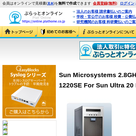
会員はオンラインで見積書(
)を
無料で作成
できます
会員登録(無料)
ログイン
見本
法人のお客様 請求書払いのご案内
学校・官公庁のお客様 校費・公費
研究機関のお客様 科研費払いのご案
Sun Microsystems 2.8GH
1220SE For Sun Ultra 20