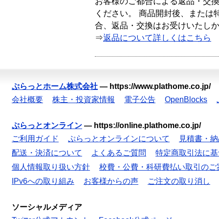
お客様のご都合による返品・交
ください。 商品開封後、または
合、返品・交換はお受けいたし
⇒
返品について詳しくはこちら
ぷらっとホーム株式会社
—
https://www.plathome.co.jp/
会社概要
株主・投資家情報
電子公告
OpenBlocks
ぷらっとオンライン
—
https://online.plathome.co.jp/
ご利用ガイド
ぷらっとオンラインについて
見積書・納
配送・決済について
よくあるご質問
特定商取引法に基
個人情報取り扱い方針
校費・公費・科研費払い取引のご
IPv6への取り組み
お客様からの声
ご注文の取り消し
ソーシャルメディア