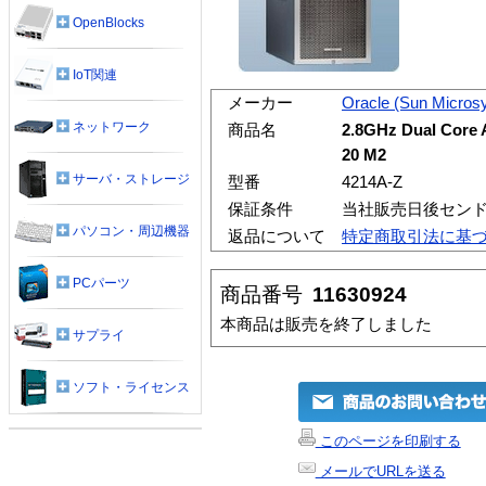
OpenBlocks
IoT関連
メーカー
Oracle (Sun Micros
ネットワーク
商品名
2.8GHz Dual Core 
20 M2
サーバ・ストレージ
型番
4214A-Z
保証条件
当社販売日後センド
パソコン・周辺機器
返品について
特定商取引法に基
PCパーツ
商品番号
11630924
本商品は販売を終了しました
サプライ
ソフト・ライセンス
このページを印刷する
メールでURLを送る