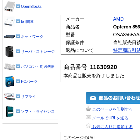
OpenBlocks
メーカー
AMD
IoT関連
商品名
Opteron 85
型番
OSA856FA
ネットワーク
保証条件
当社販売日
返品について
特定商取引
サーバ・ストレージ
商品番号
11630920
パソコン・周辺機器
本商品は販売を終了しました
PCパーツ
サプライ
このページを印刷する
ソフト・ライセンス
メールでURLを送る
お気に入りに追加する
このページのURL