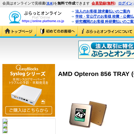
会員はオンラインで見積書(
)を
無料で作成
できます
会員登録(無料)
ログイン
見本
法人のお客様 請求書払いのご案内
学校・官公庁のお客様 校費・公費
研究機関のお客様 科研費払いのご案
AMD Opteron 856 TRAY