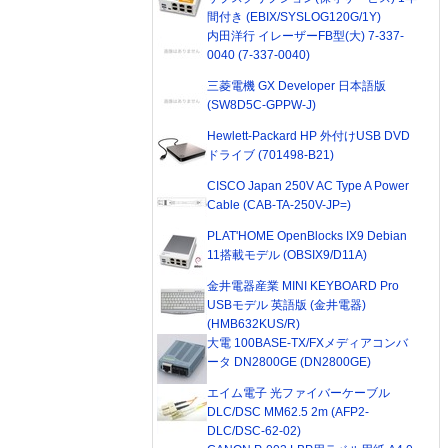
間付き (EBIX/SYSLOG120G/1Y)
内田洋行 イレーザーFB型(大) 7-337-
0040 (7-337-0040)
三菱電機 GX Developer 日本語版
(SW8D5C-GPPW-J)
Hewlett-Packard HP 外付けUSB DVD
ドライブ (701498-B21)
CISCO Japan 250V AC Type A Power
Cable (CAB-TA-250V-JP=)
PLAT'HOME OpenBlocks IX9 Debian
11搭載モデル (OBSIX9/D11A)
金井電器産業 MINI KEYBOARD Pro
USBモデル 英語版 (金井電器)
(HMB632KUS/R)
大電 100BASE-TX/FXメディアコンバ
ータ DN2800GE (DN2800GE)
エイム電子 光ファイバーケーブル
DLC/DSC MM62.5 2m (AFP2-
DLC/DSC-62-02)