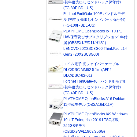
(初年度先出しセンドバック保守付)
(FG-80F-BDL-US)
Fortinet FortiGate-100F バンドルモデ
ル (初年度先出しセンドバック保守付)
(FG-100F-BDL-US)
PLAT'HOME OpenBlocks IoT FX1/E
H/W保守及びサブスクリプション1年付
属 (OBSFX1/E/D11/H1S1)
LENOVO 20X2SC8G00 ThinkPad L14
Gen2 (20X2SC8G00)
エイム電子 光ファイバーケーブル
DLC/DSC MM62.5 1m (AFP2-
DLC/DSC-62-01)
Fortinet FortiGate-40F バンドルモデル
(初年度先出しセンドバック保守付)
(FG-40F-BDL-US)
PLAT'HOME OpenBlocks A16 Debian
11搭載モデル (OBSA16/D11A)
PLAT'HOME OpenBlocks IX9 Windows
10 IoT Enterprise 2019 LTSC搭載
256GBモデル
(OBSIX9/W/L1809/256G)