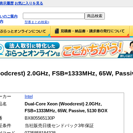
表示履歴
お気に入りを見る
払いのご案内
内
型番まとめ検索»
oodcrest) 2.0GHz, FSB=1333MHz, 65W, Passi
ーカー
Intel
品名
Dual-Core Xeon (Woodcrest) 2.0GHz,
FSB=1333MHz, 65W, Passive, 5130 BOX
番
BX805565130P
証条件
当社販売日後センドバック3年保証
ANコード
0735858184328