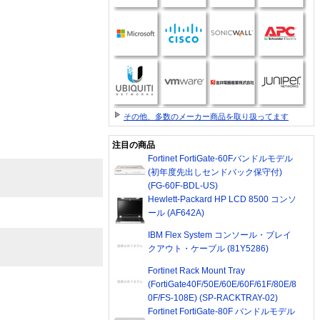
その他、多数のメーカー商品を取り扱ってます
注目の商品
Fortinet FortiGate-60Fバンドルモデル
(初年度先出しセンドバック保守付)
(FG-60F-BDL-US)
Hewlett-Packard HP LCD 8500 コンソ
ール (AF642A)
IBM Flex System コンソール・ブレイ
クアウト・ケーブル (81Y5286)
Fortinet Rack Mount Tray
(FortiGate40F/50E/60E/60F/61F/80E/8
0F/FS-108E) (SP-RACKTRAY-02)
Fortinet FortiGate-80F バンドルモデル