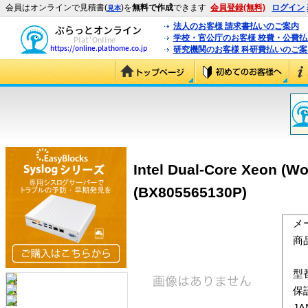
会員はオンラインで見積書(
)を
無料で作成
できます
会員登録(無料)
ログイン
見本
法人のお客様 請求書払いのご案内
学校・官公庁のお客様 校費・公費
研究機関のお客様 科研費払いのご案
Intel Dual-Core Xeon (W
(BX805565130P)
メ
商
型
保
J