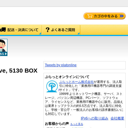
Tweets by platonline
ve, 5130 BOX
ぷらっとオンラインについて
ぷらっとホーム株式会社
が運用する、法人取
引に特化した「業務用IT機器専門の調達支援
サイト」です。
1999年よりネットワーク機器、サーバ、スト
レージ、パソコン周辺機器、PCパーツ、ソフトウェ
ア、ライセンスなど、業務用IT機器中心に販売。品揃え
は業界トップクラスの約5.5万点です。法人取引に特化
し、学校・官公庁・一般法人のお客様の請求書後払いに
も対応しています。
IPv6への取り組み
会社概要
お客様からの声
もっと見る