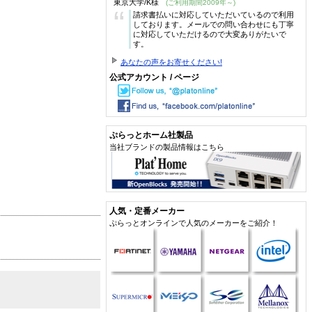
東京大学/K様
(ご利用期間2009年～)
“
請求書払いに対応していただいているので利用
しております。メールでの問い合わせにも丁寧
に対応していただけるので大変ありがたいで
す。
あなたの声をお寄せください!
公式アカウント / ページ
ぷらっとホーム社製品
当社ブランドの製品情報はこちら
人気・定番メーカー
ぷらっとオンラインで人気のメーカーをご紹介！