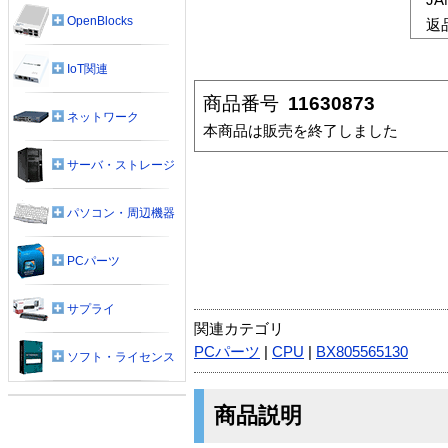
OpenBlocks
返
IoT関連
商品番号
11630873
ネットワーク
本商品は販売を終了しました
サーバ・ストレージ
パソコン・周辺機器
PCパーツ
サプライ
関連カテゴリ
PCパーツ
|
CPU
|
BX805565130
ソフト・ライセンス
商品説明