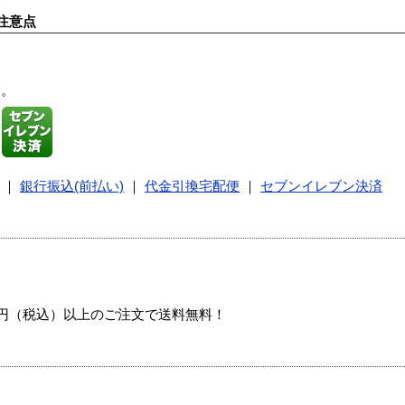
注意点
す。
｜
銀行振込(前払い)
｜
代金引換宅配便
｜
セブンイレブン決済
00円（税込）以上のご注文で送料無料！