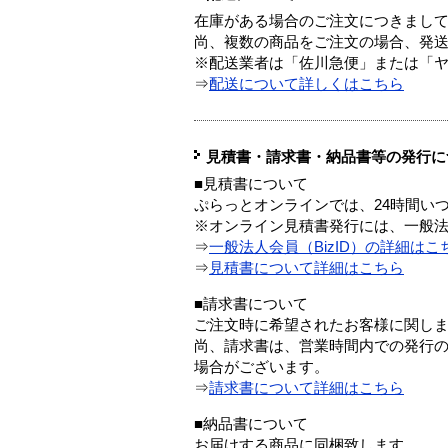
在庫がある場合のご注文につきまし
尚、複数の商品をご注文の場合、発
※配送業者は「佐川急便」または「
⇒
配送について詳しくはこちら
見積書・請求書・納品書等の発行に
■見積書について
ぷらっとオンラインでは、24時間い
※オンライン見積書発行には、一般法人
⇒
一般法人会員（BizID）の詳細はこ
⇒
見積書について詳細はこちら
■請求書について
ご注文時に希望されたお客様に関し
尚、請求書は、営業時間内での発行
場合がございます。
⇒
請求書について詳細はこちら
■納品書について
お届けする商品に同梱致します。