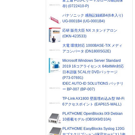
富士通 POS-Cサーマルロール紙(高保
存) (0722410-P)
パナソニック 感熱記録紙B4(6本入り)
UG-0001B4 (UG-0001B4)
応研 販売大臣 NX スタンドアロン
(OKN-423533)
大電 環境対応 1000BASE-T/X メディ
アコンバータ (DN1800SG2E)
Microsoft Windows Server Standard
2019 16コアライセンス 64bitWin対応
日本語版 5CAL付 DVDパッケージ
(P73-07691)
IDEC AUTO-ID SOLUTIONS バッテリ
ー BP-007 (BP-007)
TP-Link AX1800 壁面埋め込み型 Wi-Fi
6アクセスポイント (EAP615-WALL)
PLAT'HOME OpenBlocks IX9 Debian
10搭載モデル (OBSIX9/D10A)
PLAT'HOME EasyBlocks Syslog 120G
サブスクリプション(保守サービス) 1年