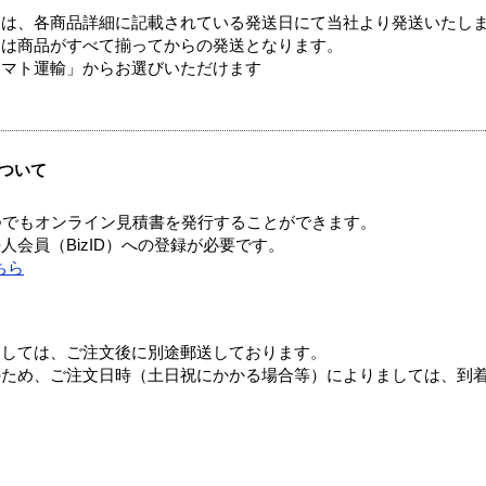
ては、各商品詳細に記載されている発送日にて当社より発送いたし
送は商品がすべて揃ってからの発送となります。
ヤマト運輸」からお選びいただけます
ついて
つでもオンライン見積書を発行することができます。
会員（BizID）への登録が必要です。
ちら
ましては、ご注文後に別途郵送しております。
のため、ご注文日時（土日祝にかかる場合等）によりましては、到