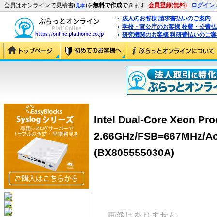
会員はオンラインで見積書(
)を
無料で作成
できます
会員登録(無料)
ログイン
見本
法人のお客様 請求書払いのご案内
学校・官公庁のお客様 校費・公費
研究機関のお客様 科研費払いのご案
Intel Dual-Core Xeon Pr
2.66GHz/FSB=667MHz/Ac
(BX805555030A)