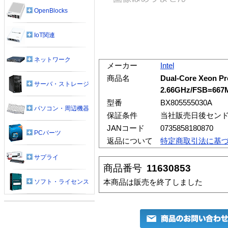
OpenBlocks
IoT関連
ネットワーク
メーカー
Intel
商品名
Dual-Core Xeon Pr
サーバ・ストレージ
2.66GHz/FSB=667M
型番
BX805555030A
パソコン・周辺機器
保証条件
当社販売日後センド
JANコード
0735858180870
PCパーツ
返品について
特定商取引法に基
サプライ
商品番号
11630853
本商品は販売を終了しました
ソフト・ライセンス