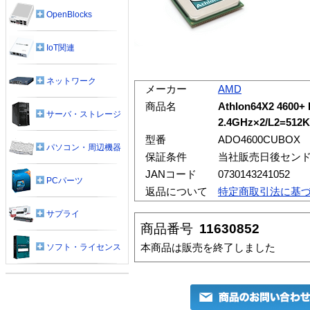
OpenBlocks
IoT関連
ネットワーク
メーカー
AMD
商品名
Athlon64X2 460
サーバ・ストレージ
2.4GHz×2/L2=512
型番
ADO4600CUBOX
パソコン・周辺機器
保証条件
当社販売日後センド
JANコード
0730143241052
PCパーツ
返品について
特定商取引法に基
サプライ
商品番号
11630852
本商品は販売を終了しました
ソフト・ライセンス