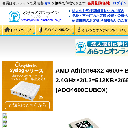
会員はオンラインで見積書(
)を
無料で作成
できます
会員登録(無料)
ログイン
見本
法人のお客様 請求書払いのご案内
学校・官公庁のお客様 校費・公費
研究機関のお客様 科研費払いのご案
AMD Athlon64X2 4600
2.4GHz×2/L2=512KB×2/6
(ADO4600CUBOX)