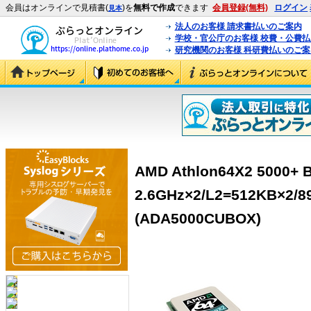
会員はオンラインで見積書(
)を
無料で作成
できます
会員登録(無料)
ログイン
見本
法人のお客様 請求書払いのご案内
学校・官公庁のお客様 校費・公費
研究機関のお客様 科研費払いのご案
AMD Athlon64X2 5000
2.6GHz×2/L2=512KB×2/8
(ADA5000CUBOX)