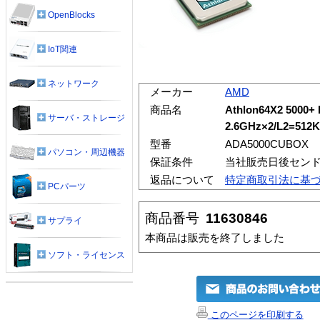
OpenBlocks
IoT関連
ネットワーク
メーカー
AMD
商品名
Athlon64X2 500
サーバ・ストレージ
2.6GHz×2/L2=512
型番
ADA5000CUBOX
パソコン・周辺機器
保証条件
当社販売日後センド
返品について
特定商取引法に基
PCパーツ
商品番号
11630846
サプライ
本商品は販売を終了しました
ソフト・ライセンス
このページを印刷する