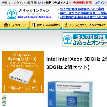
会員はオンラインで見積書(
)を
無料で作成
できます
会員登録(無料)
ログイン
見本
法人のお客様 請求書払いのご案内
学校・官公庁のお客様 校費・公費
研究機関のお客様 科研費払いのご案
Intel Intel Xeon 3DGHz
3DGHz 2個セット)