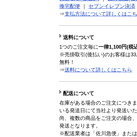
換宅配便
｜
セブンイレブン決済
⇒
支払方法について詳しくはこ
送料について
1つのご注文毎に
一律1,100円(税
※売掛取引(後払い)のお客様は33
無料！
⇒
送料について詳しくはこちら
配送について
在庫がある場合のご注文につき
いる発送日にて当社より発送い
尚、複数の商品をご注文の場合
発送となります。
※配送業者は「佐川急便」また