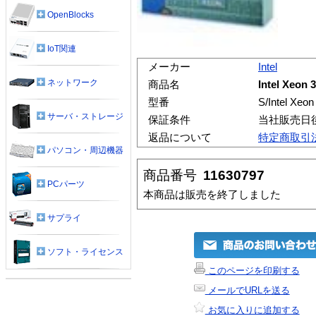
OpenBlocks
IoT関連
メーカー
Intel
ネットワーク
商品名
Intel Xeo
型番
S/Intel X
サーバ・ストレージ
保証条件
当社販売日
返品について
特定商取引
パソコン・周辺機器
商品番号
11630797
PCパーツ
本商品は販売を終了しました
サプライ
ソフト・ライセンス
このページを印刷する
メールでURLを送る
お気に入りに追加する