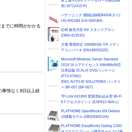
富士通 POS-Cサーマルロール紙(高保
存) (0722410-P)
パナソニック 感熱記録紙B4(6本入り)
UG-0001B4 (UG-0001B4)
着までに時間がかかる
応研 販売大臣 NX スタンドアロン
(OKN-423533)
大電 環境対応 1000BASE-T/X メディ
アコンバータ (DN1800SG2E)
Microsoft Windows Server Standard
2019 16コアライセンス 64bitWin対応
日本語版 5CAL付 DVDパッケージ
(P73-07691)
IDEC AUTO-ID SOLUTIONS バッテリ
ー BP-007 (BP-007)
の事情なく8日以上経
TP-Link AX1800 壁面埋め込み型 Wi-Fi
6アクセスポイント (EAP615-WALL)
PLAT'HOME OpenBlocks IX9 Debian
10搭載モデル (OBSIX9/D10A)
PLAT'HOME EasyBlocks Syslog 120G
サブスクリプション(保守サービス) 1年