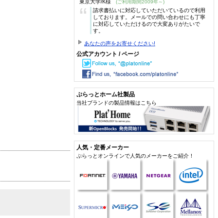
東京大学/K様
(ご利用期間2009年～)
“
請求書払いに対応していただいているので利用
しております。メールでの問い合わせにも丁寧
に対応していただけるので大変ありがたいで
す。
あなたの声をお寄せください!
公式アカウント / ページ
ぷらっとホーム社製品
当社ブランドの製品情報はこちら
人気・定番メーカー
ぷらっとオンラインで人気のメーカーをご紹介！