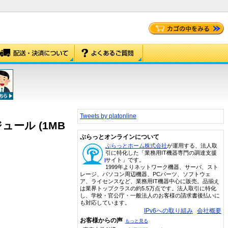
Tweets by platonline
モジュール (1MB
ぷらっとオンラインについて
ぷらっとホーム株式会社
が運用する、法人取
引に特化した「業務用IT機器専門の調達支援
サイト」です。
1999年よりネットワーク機器、サーバ、スト
レージ、パソコン周辺機器、PCパーツ、ソフトウェ
ア、ライセンスなど、業務用IT機器中心に販売。品揃え
は業界トップクラスの約5.5万点です。法人取引に特化
し、学校・官公庁・一般法人のお客様の請求書後払いに
も対応しています。
IPv6への取り組み
会社概要
お客様からの声
もっと見る