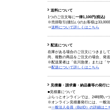
送料について
1つのご注文毎に
一律1,100円(税込)
※売掛取引(後払い)のお客様は33,0
⇒
送料について詳しくはこちら
配送について
在庫がある場合のご注文につきまし
尚、複数の商品をご注文の場合、発
※配送業者は「佐川急便」または「
⇒
配送について詳しくはこちら
見積書・請求書・納品書等の発行に
■見積書について
ぷらっとオンラインでは、24時間い
※オンライン見積書発行には、一般法人
⇒
一般法人会員（BizID）の詳細はこ