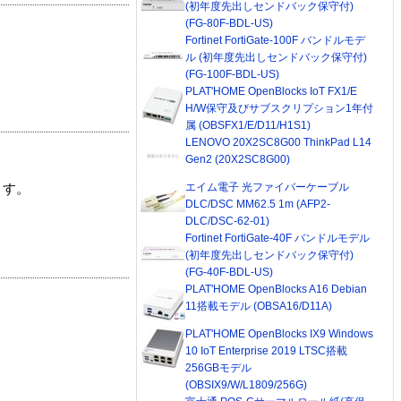
(初年度先出しセンドバック保守付)
(FG-80F-BDL-US)
Fortinet FortiGate-100F バンドルモデ
ル (初年度先出しセンドバック保守付)
(FG-100F-BDL-US)
PLAT'HOME OpenBlocks IoT FX1/E
H/W保守及びサブスクリプション1年付
属 (OBSFX1/E/D11/H1S1)
LENOVO 20X2SC8G00 ThinkPad L14
Gen2 (20X2SC8G00)
エイム電子 光ファイバーケーブル
ます。
DLC/DSC MM62.5 1m (AFP2-
DLC/DSC-62-01)
Fortinet FortiGate-40F バンドルモデル
(初年度先出しセンドバック保守付)
(FG-40F-BDL-US)
PLAT'HOME OpenBlocks A16 Debian
11搭載モデル (OBSA16/D11A)
PLAT'HOME OpenBlocks IX9 Windows
10 IoT Enterprise 2019 LTSC搭載
256GBモデル
(OBSIX9/W/L1809/256G)