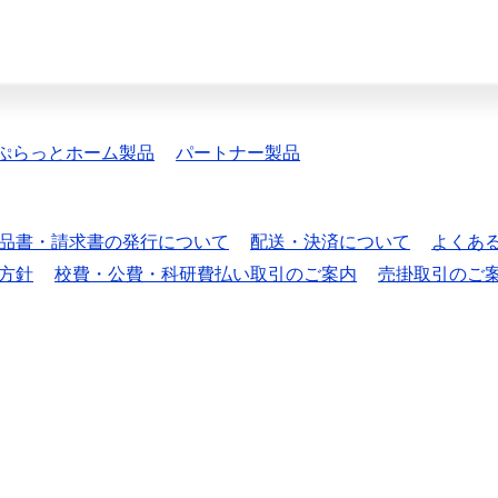
ぷらっとホーム製品
パートナー製品
品書・請求書の発行について
配送・決済について
よくあ
方針
校費・公費・科研費払い取引のご案内
売掛取引のご