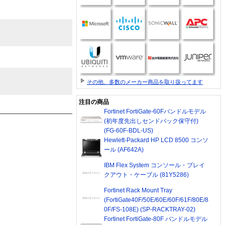
その他、多数のメーカー商品を取り扱ってます
注目の商品
Fortinet FortiGate-60Fバンドルモデル
(初年度先出しセンドバック保守付)
(FG-60F-BDL-US)
Hewlett-Packard HP LCD 8500 コンソ
ール (AF642A)
IBM Flex System コンソール・ブレイ
クアウト・ケーブル (81Y5286)
Fortinet Rack Mount Tray
(FortiGate40F/50E/60E/60F/61F/80E/8
0F/FS-108E) (SP-RACKTRAY-02)
Fortinet FortiGate-80F バンドルモデル