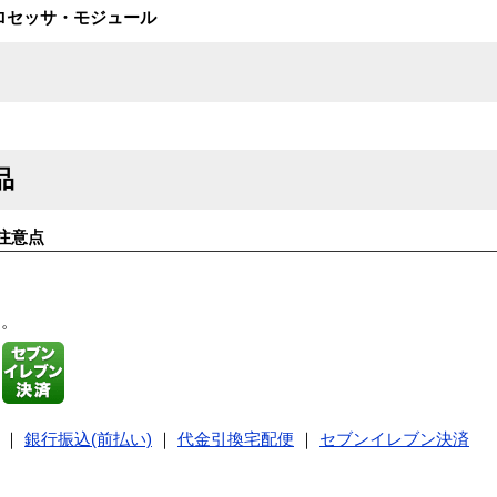
 246プロセッサ・モジュール
品
注意点
す。
｜
銀行振込(前払い)
｜
代金引換宅配便
｜
セブンイレブン決済