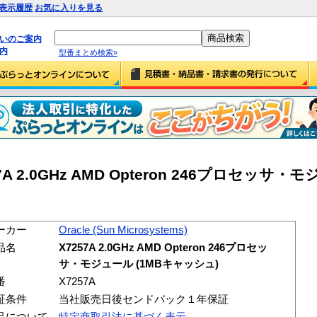
表示履歴
お気に入りを見る
払いのご案内
内
型番まとめ検索»
7257A 2.0GHz AMD Opteron 246プロセッサ・
ーカー
Oracle (Sun Microsystems)
品名
X7257A 2.0GHz AMD Opteron 246プロセッ
サ・モジュール (1MBキャッシュ)
番
X7257A
証条件
当社販売日後センドバック１年保証
品について
特定商取引法に基づく表示