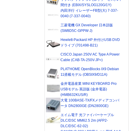
間付き (EBIX/SYSLOG120G/1Y)
内田洋行 イレーザーFB型(大) 7-337-
0040 (7-337-0040)
三菱電機 GX Developer 日本語版
(SW8D5C-GPPW-J)
Hewlett-Packard HP 外付けUSB DVD
ドライブ (701498-B21)
CISCO Japan 250V AC Type A Power
Cable (CAB-TA-250V-JP=)
PLAT'HOME OpenBlocks IX9 Debian
11搭載モデル (OBSIX9/D11A)
金井電器産業 MINI KEYBOARD Pro
USBモデル 英語版 (金井電器)
(HMB632KUS/R)
大電 100BASE-TX/FXメディアコンバ
ータ DN2800GE (DN2800GE)
エイム電子 光ファイバーケーブル
DLC/DSC MM62.5 2m (AFP2-
DLC/DSC-62-02)