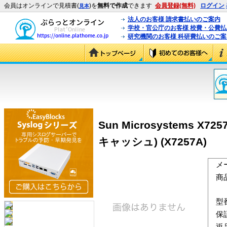
会員はオンラインで見積書(
)を
無料で作成
できます
会員登録(無料)
ログイン
見本
法人のお客様 請求書払いのご案内
学校・官公庁のお客様 校費・公費
研究機関のお客様 科研費払いのご案
Sun Microsystems X
キャッシュ) (X7257A)
メ
商
型
保
返