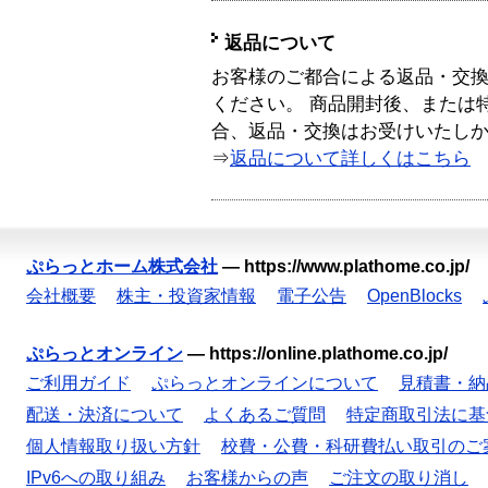
返品について
お客様のご都合による返品・交
ください。 商品開封後、または
合、返品・交換はお受けいたし
⇒
返品について詳しくはこちら
ぷらっとホーム株式会社
—
https://www.plathome.co.jp/
会社概要
株主・投資家情報
電子公告
OpenBlocks
ぷらっとオンライン
—
https://online.plathome.co.jp/
ご利用ガイド
ぷらっとオンラインについて
見積書・納
配送・決済について
よくあるご質問
特定商取引法に基
個人情報取り扱い方針
校費・公費・科研費払い取引のご
IPv6への取り組み
お客様からの声
ご注文の取り消し