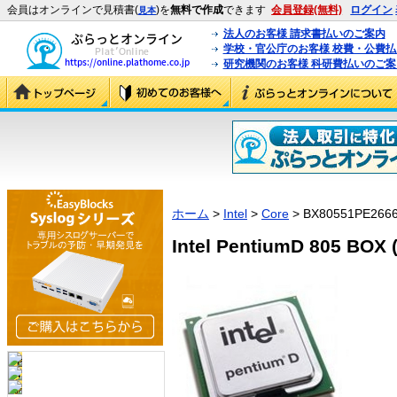
会員はオンラインで見積書(
)を
無料で作成
できます
会員登録(無料)
ログイン
見本
法人のお客様 請求書払いのご案内
学校・官公庁のお客様 校費・公費
研究機関のお客様 科研費払いのご案
ホーム
>
Intel
>
Core
> BX80551PE266
Intel PentiumD 805 BOX