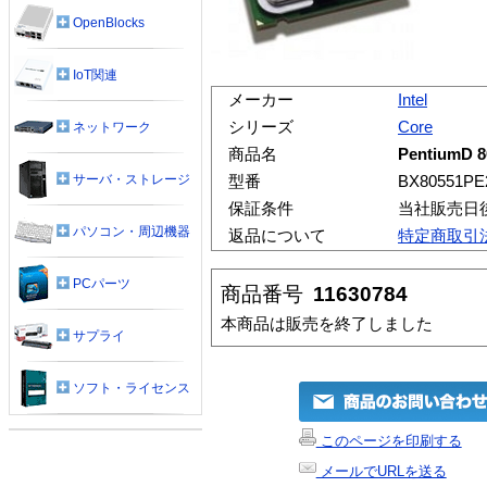
OpenBlocks
IoT関連
メーカー
Intel
シリーズ
Core
ネットワーク
商品名
PentiumD 
サーバ・ストレージ
型番
BX80551PE
保証条件
当社販売日
パソコン・周辺機器
返品について
特定商取引
PCパーツ
商品番号
11630784
本商品は販売を終了しました
サプライ
ソフト・ライセンス
このページを印刷する
メールでURLを送る