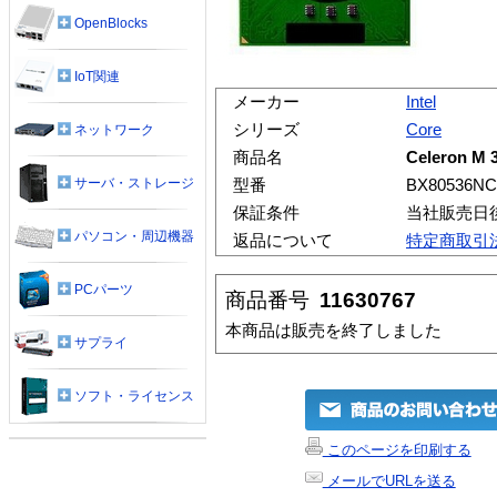
OpenBlocks
IoT関連
メーカー
Intel
シリーズ
Core
ネットワーク
商品名
Celeron M 
サーバ・ストレージ
型番
BX80536NC
保証条件
当社販売日
パソコン・周辺機器
返品について
特定商取引
PCパーツ
商品番号
11630767
本商品は販売を終了しました
サプライ
ソフト・ライセンス
このページを印刷する
メールでURLを送る