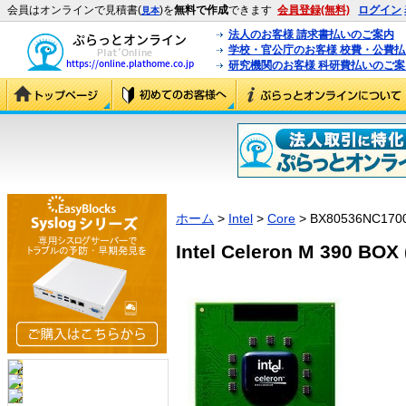
会員はオンラインで見積書(
)を
無料で作成
できます
会員登録(無料)
ログイン
見本
法人のお客様 請求書払いのご案内
学校・官公庁のお客様 校費・公費
研究機関のお客様 科研費払いのご案
ホーム
>
Intel
>
Core
> BX80536NC170
Intel Celeron M 390 BO