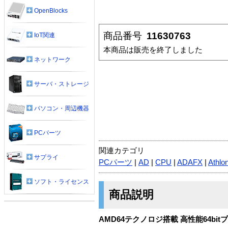
OpenBlocks
商品番号
11630763
IoT関連
本商品は販売を終了しました
ネットワーク
サーバ・ストレージ
パソコン・周辺機器
PCパーツ
関連カテゴリ
サプライ
PCパーツ
|
AD
|
CPU
|
ADAFX
|
Athlo
ソフト・ライセンス
商品説明
AMD64テクノロジ搭載 高性能64bitプロセ