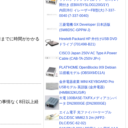
間付き (EBIX/SYSLOG120G/1Y)
内田洋行 イレーザーFB型(大) 7-337-
0040 (7-337-0040)
三菱電機 GX Developer 日本語版
(SW8D5C-GPPW-J)
着までに時間がかかる
Hewlett-Packard HP 外付けUSB DVD
ドライブ (701498-B21)
CISCO Japan 250V AC Type A Power
Cable (CAB-TA-250V-JP=)
PLAT'HOME OpenBlocks IX9 Debian
11搭載モデル (OBSIX9/D11A)
金井電器産業 MINI KEYBOARD Pro
USBモデル 英語版 (金井電器)
(HMB632KUS/R)
大電 100BASE-TX/FXメディアコンバ
の事情なく8日以上経
ータ DN2800GE (DN2800GE)
エイム電子 光ファイバーケーブル
DLC/DSC MM62.5 2m (AFP2-
DLC/DSC-62-02)