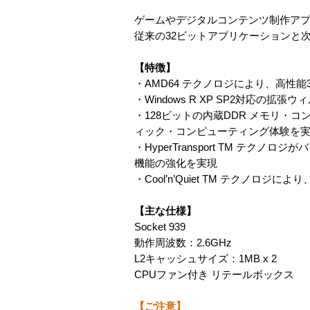
ゲームやデジタルコンテンツ制作アプ
従来の32ビットアプリケーションと
【特徴】
・AMD64 テクノロジにより、高性
・Windows R XP SP2対応の拡張ウィ
・128ビットの内蔵DDR メモリ・コ
ィック・コンピューティング体験を
・HyperTransport TM テ
機能の強化を実現
・Cool’n’Quiet TM テクノ
【主な仕様】
Socket 939
動作周波数：2.6GHz
L2キャッシュサイズ：1MB x 2
CPUファン付き リテールボックス
【ご注意】