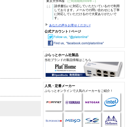
東京大学/K様
(ご利用期間2009年～)
“
請求書払いに対応していただいているので利用
しております。メールでの問い合わせにも丁寧
に対応していただけるので大変ありがたいで
す。
あなたの声をお寄せください!
公式アカウント / ページ
ぷらっとホーム社製品
当社ブランドの製品情報はこちら
人気・定番メーカー
ぷらっとオンラインで人気のメーカーをご紹介！