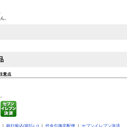
。
せん。
品
注意点
す。
｜
銀行振込(前払い)
｜
代金引換宅配便
｜
セブンイレブン決済