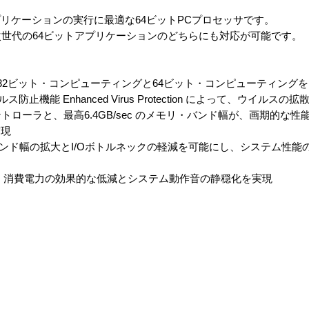
リケーションの実行に最適な64ビットPCプロセッサです。
次世代の64ビットアプリケーションのどちらにも対応が可能です。
能32ビット・コンピューティングと64ビット・コンピューティング
ルス防止機能 Enhanced Virus Protection によって、ウイルスの
ントローラと、最高6.4GB/sec のメモリ・バンド幅が、画期的な
実現
クノロジがバンド幅の拡大とI/Oボトルネックの軽減を可能にし、システム
ロジにより、消費電力の効果的な低減とシステム動作音の静穏化を実現