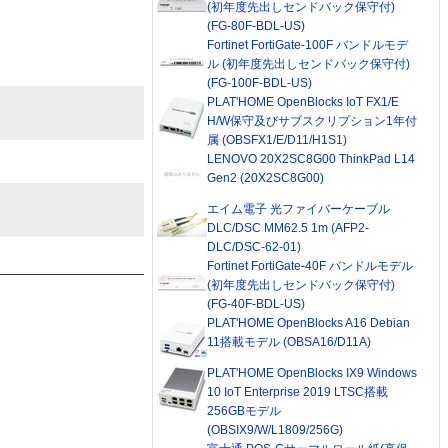
(初年度先出しセンドバック保守付)
(FG-80F-BDL-US)
Fortinet FortiGate-100F バンドルモデ
ル (初年度先出しセンドバック保守付)
(FG-100F-BDL-US)
PLAT'HOME OpenBlocks IoT FX1/E
H/W保守及びサブスクリプション1年付
属 (OBSFX1/E/D11/H1S1)
LENOVO 20X2SC8G00 ThinkPad L14
Gen2 (20X2SC8G00)
エイム電子 光ファイバーケーブル
DLC/DSC MM62.5 1m (AFP2-
DLC/DSC-62-01)
Fortinet FortiGate-40F バンドルモデル
(初年度先出しセンドバック保守付)
(FG-40F-BDL-US)
PLAT'HOME OpenBlocks A16 Debian
11搭載モデル (OBSA16/D11A)
PLAT'HOME OpenBlocks IX9 Windows
10 IoT Enterprise 2019 LTSC搭載
256GBモデル
(OBSIX9/W/L1809/256G)