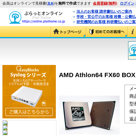
会員はオンラインで見積書(
)を
無料で作成
できます
会員登録(無料)
ログイン
見本
法人のお客様 請求書払いのご案内
学校・官公庁のお客様 校費・公費
研究機関のお客様 科研費払いのご案
AMD Athlon64 FX60 BOX
メ
商
型
保
返