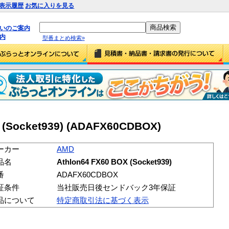
表示履歴
お気に入りを見る
払いのご案内
内
型番まとめ検索»
 (Socket939) (ADAFX60CDBOX)
ーカー
AMD
品名
Athlon64 FX60 BOX (Socket939)
番
ADAFX60CDBOX
証条件
当社販売日後センドバック3年保証
品について
特定商取引法に基づく表示