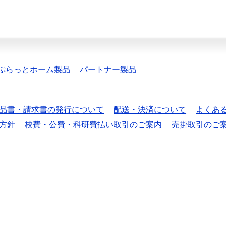
ぷらっとホーム製品
パートナー製品
品書・請求書の発行について
配送・決済について
よくあ
方針
校費・公費・科研費払い取引のご案内
売掛取引のご