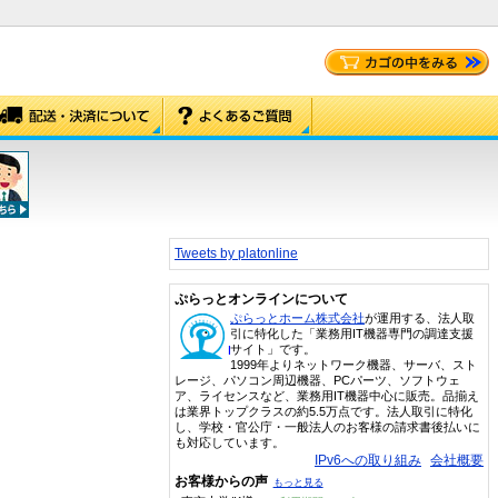
Tweets by platonline
ぷらっとオンラインについて
ぷらっとホーム株式会社
が運用する、法人取
引に特化した「業務用IT機器専門の調達支援
サイト」です。
1999年よりネットワーク機器、サーバ、スト
レージ、パソコン周辺機器、PCパーツ、ソフトウェ
ア、ライセンスなど、業務用IT機器中心に販売。品揃え
は業界トップクラスの約5.5万点です。法人取引に特化
し、学校・官公庁・一般法人のお客様の請求書後払いに
も対応しています。
IPv6への取り組み
会社概要
お客様からの声
もっと見る