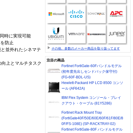
を同時に実現可能
拡散を防止
その他、多数のメーカー商品を取り扱ってます
性能と並外れたシネマテ
注目の商品
性能の向上とマルチタスク
Fortinet FortiGate-60Fバンドルモデル
(初年度先出しセンドバック保守付)
(FG-60F-BDL-US)
Hewlett-Packard HP LCD 8500 コンソ
ール (AF642A)
IBM Flex System コンソール・ブレイ
クアウト・ケーブル (81Y5286)
Fortinet Rack Mount Tray
(FortiGate40F/50E/60E/60F/61F/80E/8
0F/FS-108E) (SP-RACKTRAY-02)
Fortinet FortiGate-80F バンドルモデル