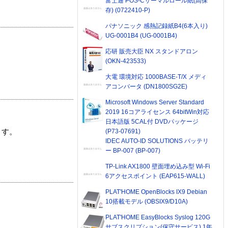
富士通 POS-Cサーマルロール紙(高保
存) (0722410-P)
パナソニック 感熱記録紙B4(6本入り)
UG-0001B4 (UG-0001B4)
応研 販売大臣 NX スタンドアロン
(OKN-423533)
大電 環境対応 1000BASE-T/X メディ
アコンバータ (DN1800SG2E)
Microsoft Windows Server Standard
2019 16コアライセンス 64bitWin対応
日本語版 5CAL付 DVDパッケージ
(P73-07691)
ます。
IDEC AUTO-ID SOLUTIONS バッテリ
ー BP-007 (BP-007)
TP-Link AX1800 壁面埋め込み型 Wi-Fi
6アクセスポイント (EAP615-WALL)
PLAT'HOME OpenBlocks IX9 Debian
10搭載モデル (OBSIX9/D10A)
PLAT'HOME EasyBlocks Syslog 120G
サブスクリプション(保守サービス) 1年