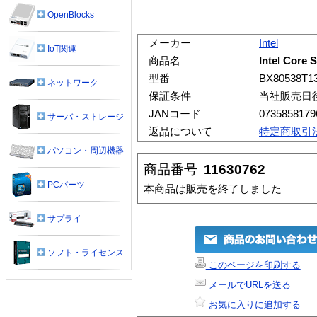
OpenBlocks
メーカー
Intel
IoT関連
商品名
Intel Core 
型番
BX80538T1
ネットワーク
保証条件
当社販売日
JANコード
0735858179
サーバ・ストレージ
返品について
特定商取引
パソコン・周辺機器
商品番号
11630762
PCパーツ
本商品は販売を終了しました
サプライ
ソフト・ライセンス
このページを印刷する
メールでURLを送る
お気に入りに追加する