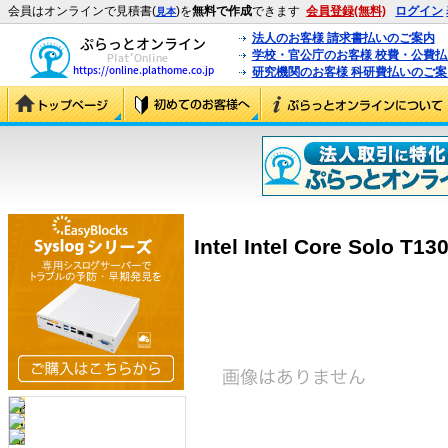
会員はオンラインで見積書(
)を
無料で作成
できます
会員登録(無料)
ログイン
見本
法人のお客様 請求書払いのご案内
学校・官公庁のお客様 校費・公費
研究機関のお客様 科研費払いのご案
Intel Intel Core Solo T1