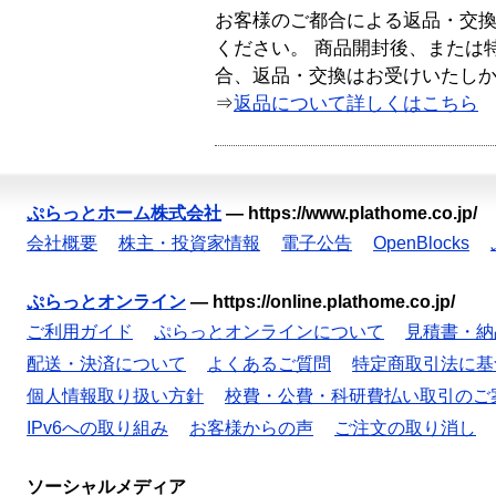
お客様のご都合による返品・交
ください。 商品開封後、または
合、返品・交換はお受けいたし
⇒
返品について詳しくはこちら
ぷらっとホーム株式会社
—
https://www.plathome.co.jp/
会社概要
株主・投資家情報
電子公告
OpenBlocks
ぷらっとオンライン
—
https://online.plathome.co.jp/
ご利用ガイド
ぷらっとオンラインについて
見積書・納
配送・決済について
よくあるご質問
特定商取引法に基
個人情報取り扱い方針
校費・公費・科研費払い取引のご
IPv6への取り組み
お客様からの声
ご注文の取り消し
ソーシャルメディア