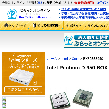
会員はオンラインで見積書(
)を
無料で作成
できます
会員登録(無料)
ログイン
見本
法人のお客様 請求書払いのご案内
学校・官公庁のお客様 校費・公費
研究機関のお客様 科研費払いのご案
ホーム
>
Intel
>
Core
> BX80553950
Intel Pentium D 950 BOX