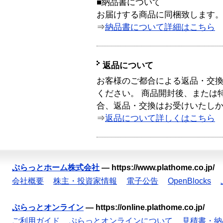
■納品書について
お届けする商品に同梱致します
⇒
納品書について詳細はこちら
返品について
お客様のご都合による返品・交
ください。 商品開封後、または
合、返品・交換はお受けいたし
⇒
返品について詳しくはこちら
ぷらっとホーム株式会社
—
https://www.plathome.co.jp/
会社概要
株主・投資家情報
電子公告
OpenBlocks
ぷらっとオンライン
—
https://online.plathome.co.jp/
ご利用ガイド
ぷらっとオンラインについて
見積書・納