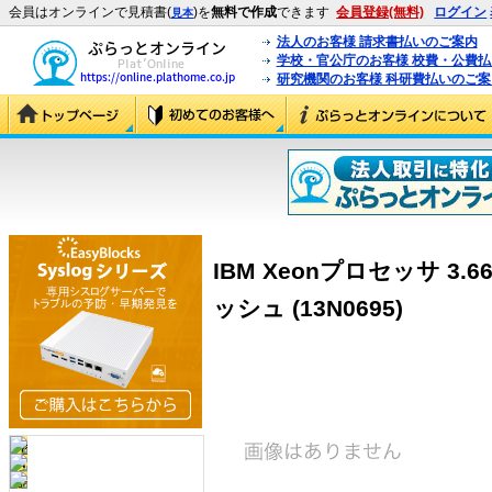
会員はオンラインで見積書(
)を
無料で作成
できます
会員登録(無料)
ログイン
見本
法人のお客様 請求書払いのご案内
学校・官公庁のお客様 校費・公費
研究機関のお客様 科研費払いのご案
IBM Xeonプロセッサ 3.66
ッシュ (13N0695)