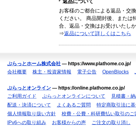
返品について
お客様のご都合による返品・交
ください。 商品開封後、または
合、返品・交換はお受けいたし
⇒
返品について詳しくはこちら
ぷらっとホーム株式会社
—
https://www.plathome.co.jp/
会社概要
株主・投資家情報
電子公告
OpenBlocks
ぷらっとオンライン
—
https://online.plathome.co.jp/
ご利用ガイド
ぷらっとオンラインについて
見積書・納
配送・決済について
よくあるご質問
特定商取引法に基
個人情報取り扱い方針
校費・公費・科研費払い取引のご
IPv6への取り組み
お客様からの声
ご注文の取り消し