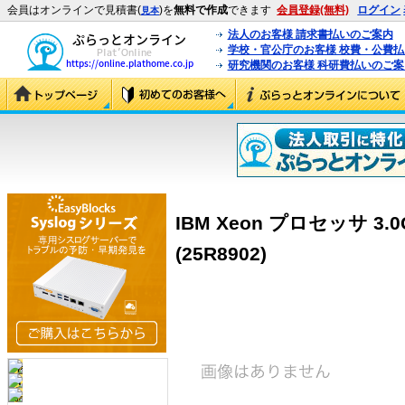
会員はオンラインで見積書(
)を
無料で作成
できます
会員登録(無料)
ログイン
見本
法人のお客様 請求書払いのご案内
学校・官公庁のお客様 校費・公費
研究機関のお客様 科研費払いのご案
IBM Xeon プロセッサ 3.0G
(25R8902)