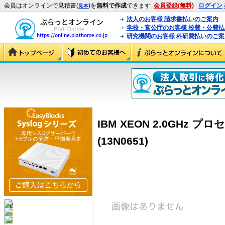
会員はオンラインで見積書(
)を
無料で作成
できます
会員登録(無料)
ログイン
見本
法人のお客様 請求書払いのご案内
学校・官公庁のお客様 校費・公費
研究機関のお客様 科研費払いのご案
IBM XEON 2.0GHz
(13N0651)