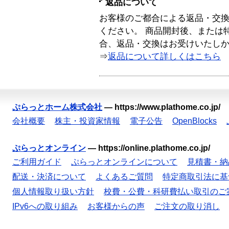
返品について
お客様のご都合による返品・交
ください。 商品開封後、または
合、返品・交換はお受けいたし
⇒
返品について詳しくはこちら
ぷらっとホーム株式会社
—
https://www.plathome.co.jp/
会社概要
株主・投資家情報
電子公告
OpenBlocks
ぷらっとオンライン
—
https://online.plathome.co.jp/
ご利用ガイド
ぷらっとオンラインについて
見積書・納
配送・決済について
よくあるご質問
特定商取引法に基
個人情報取り扱い方針
校費・公費・科研費払い取引のご
IPv6への取り組み
お客様からの声
ご注文の取り消し