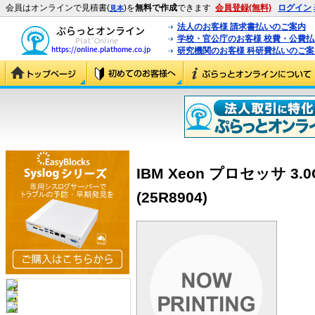
会員はオンラインで見積書(
)を
無料で作成
できます
会員登録(無料)
ログイン
見本
法人のお客様 請求書払いのご案内
学校・官公庁のお客様 校費・公費
研究機関のお客様 科研費払いのご案
IBM Xeon プロセッサ 3.0G
(25R8904)