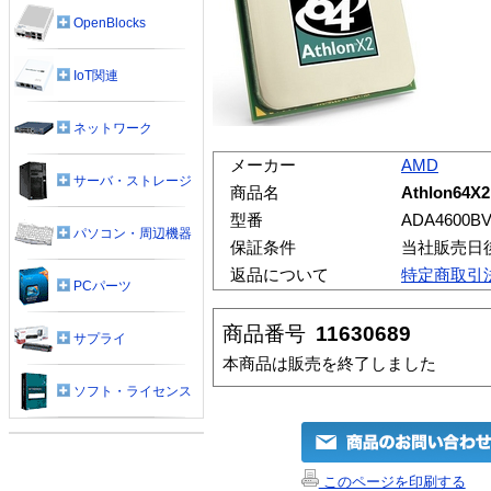
OpenBlocks
IoT関連
ネットワーク
メーカー
AMD
サーバ・ストレージ
商品名
Athlon64X2
型番
ADA4600B
パソコン・周辺機器
保証条件
当社販売日
返品について
特定商取引
PCパーツ
商品番号
11630689
サプライ
本商品は販売を終了しました
ソフト・ライセンス
このページを印刷する