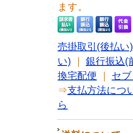
ます。
売掛取引(後払い)
い)
｜
銀行振込(
換宅配便
｜
セブ
⇒
支払方法につ
ら