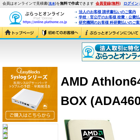
会員はオンラインで見積書(
)を
無料で作成
できます
会員登録(無料)
ログイン
見本
法人のお客様 請求書払いのご案内
学校・官公庁のお客様 校費・公費
研究機関のお客様 科研費払いのご案
AMD Athlon6
BOX (ADA46