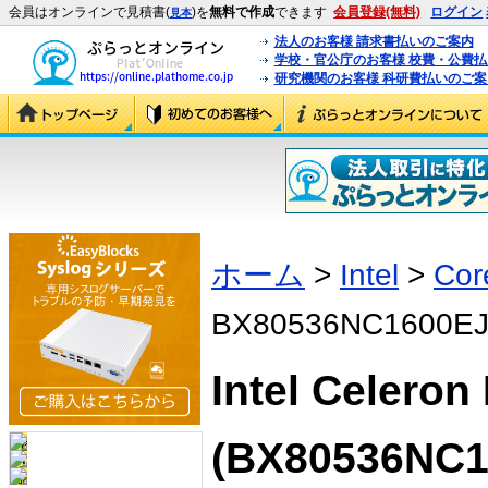
会員はオンラインで見積書(
)を
無料で作成
できます
会員登録(無料)
ログイン
見本
法人のお客様 請求書払いのご案内
学校・官公庁のお客様 校費・公費
研究機関のお客様 科研費払いのご案
ホーム
>
Intel
>
Cor
BX80536NC1600E
Intel Celero
(BX80536NC1