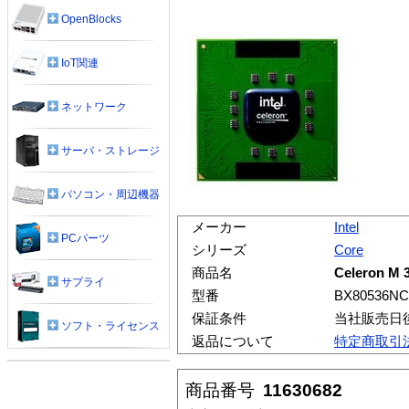
OpenBlocks
IoT関連
ネットワーク
サーバ・ストレージ
パソコン・周辺機器
メーカー
Intel
PCパーツ
シリーズ
Core
商品名
Celeron M 
サプライ
型番
BX80536NC
保証条件
当社販売日
ソフト・ライセンス
返品について
特定商取引
商品番号
11630682