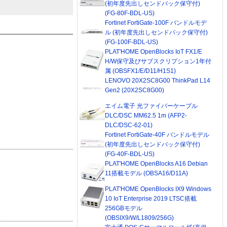
(初年度先出しセンドバック保守付)
(FG-80F-BDL-US)
Fortinet FortiGate-100F バンドルモデ
ル (初年度先出しセンドバック保守付)
(FG-100F-BDL-US)
PLAT'HOME OpenBlocks IoT FX1/E
H/W保守及びサブスクリプション1年付
属 (OBSFX1/E/D11/H1S1)
LENOVO 20X2SC8G00 ThinkPad L14
Gen2 (20X2SC8G00)
エイム電子 光ファイバーケーブル
DLC/DSC MM62.5 1m (AFP2-
DLC/DSC-62-01)
Fortinet FortiGate-40F バンドルモデル
(初年度先出しセンドバック保守付)
(FG-40F-BDL-US)
PLAT'HOME OpenBlocks A16 Debian
11搭載モデル (OBSA16/D11A)
PLAT'HOME OpenBlocks IX9 Windows
10 IoT Enterprise 2019 LTSC搭載
256GBモデル
(OBSIX9/W/L1809/256G)