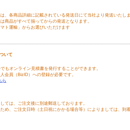
ては、各商品詳細に記載されている発送日にて当社より発送いたし
送は商品がすべて揃ってからの発送となります。
ヤマト運輸」からお選びいただけます
ついて
つでもオンライン見積書を発行することができます。
会員（BizID）への登録が必要です。
ちら
ましては、ご注文後に別途郵送しております。
のため、ご注文日時（土日祝にかかる場合等）によりましては、到