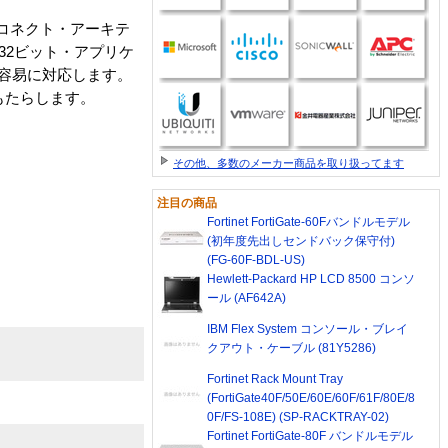
トコネクト・アーキテ
の32ビット・アプリケ
も容易に対応します。
もたらします。
その他、多数のメーカー商品を取り扱ってます
注目の商品
Fortinet FortiGate-60Fバンドルモデル
(初年度先出しセンドバック保守付)
(FG-60F-BDL-US)
Hewlett-Packard HP LCD 8500 コンソ
ール (AF642A)
IBM Flex System コンソール・ブレイ
クアウト・ケーブル (81Y5286)
Fortinet Rack Mount Tray
(FortiGate40F/50E/60E/60F/61F/80E/8
0F/FS-108E) (SP-RACKTRAY-02)
Fortinet FortiGate-80F バンドルモデル