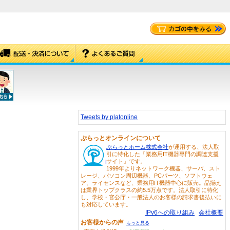
Tweets by platonline
ぷらっとオンラインについて
ぷらっとホーム株式会社
が運用する、法人取
引に特化した「業務用IT機器専門の調達支援
サイト」です。
1999年よりネットワーク機器、サーバ、スト
レージ、パソコン周辺機器、PCパーツ、ソフトウェ
ア、ライセンスなど、業務用IT機器中心に販売。品揃え
は業界トップクラスの約5.5万点です。法人取引に特化
し、学校・官公庁・一般法人のお客様の請求書後払いに
も対応しています。
IPv6への取り組み
会社概要
お客様からの声
もっと見る