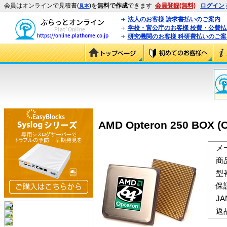
会員はオンラインで見積書(
)を
無料で作成
できます
会員登録(無料)
ログイン
見本
法人のお客様 請求書払いのご案内
学校・官公庁のお客様 校費・公費
研究機関のお客様 科研費払いのご案
AMD Opteron 250 BOX 
メ
商
型
保
J
返