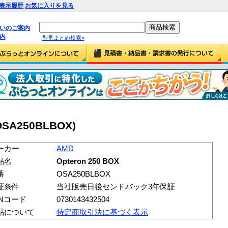
表示履歴
お気に入りを見る
払いのご案内
内
型番まとめ検索»
(OSA250BLBOX)
ーカー
AMD
品名
Opteron 250 BOX
番
OSA250BLBOX
証条件
当社販売日後センドバック3年保証
ANコード
0730143432504
品について
特定商取引法に基づく表示