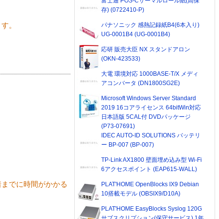
富士通 POS-Cサーマルロール紙(高保
存) (0722410-P)
パナソニック 感熱記録紙B4(6本入り)
ます。
UG-0001B4 (UG-0001B4)
応研 販売大臣 NX スタンドアロン
(OKN-423533)
大電 環境対応 1000BASE-T/X メディ
アコンバータ (DN1800SG2E)
Microsoft Windows Server Standard
2019 16コアライセンス 64bitWin対応
日本語版 5CAL付 DVDパッケージ
(P73-07691)
IDEC AUTO-ID SOLUTIONS バッテリ
ー BP-007 (BP-007)
TP-Link AX1800 壁面埋め込み型 Wi-Fi
6アクセスポイント (EAP615-WALL)
着までに時間がかかる
PLAT'HOME OpenBlocks IX9 Debian
10搭載モデル (OBSIX9/D10A)
PLAT'HOME EasyBlocks Syslog 120G
サブスクリプション(保守サービス) 1年