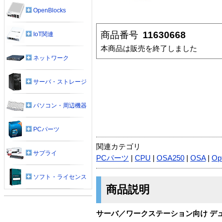
OpenBlocks
商品番号
11630668
IoT関連
本商品は販売を終了しました
ネットワーク
サーバ・ストレージ
パソコン・周辺機器
PCパーツ
関連カテゴリ
サプライ
PCパーツ
|
CPU
|
OSA250
|
OSA
|
Op
ソフト・ライセンス
商品説明
サーバ／ワークステーション向け デュアル