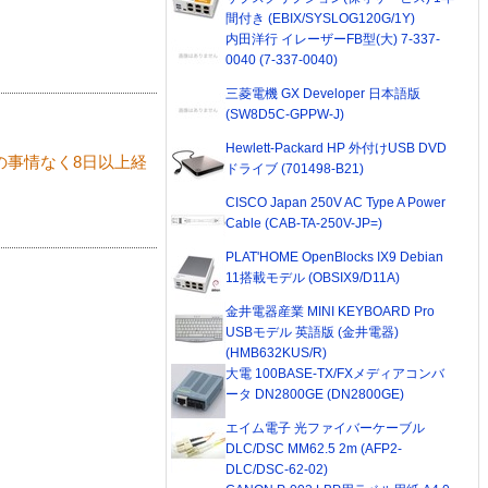
間付き (EBIX/SYSLOG120G/1Y)
内田洋行 イレーザーFB型(大) 7-337-
0040 (7-337-0040)
三菱電機 GX Developer 日本語版
(SW8D5C-GPPW-J)
Hewlett-Packard HP 外付けUSB DVD
の事情なく8日以上経
ドライブ (701498-B21)
CISCO Japan 250V AC Type A Power
Cable (CAB-TA-250V-JP=)
PLAT'HOME OpenBlocks IX9 Debian
11搭載モデル (OBSIX9/D11A)
金井電器産業 MINI KEYBOARD Pro
USBモデル 英語版 (金井電器)
(HMB632KUS/R)
大電 100BASE-TX/FXメディアコンバ
ータ DN2800GE (DN2800GE)
エイム電子 光ファイバーケーブル
DLC/DSC MM62.5 2m (AFP2-
DLC/DSC-62-02)