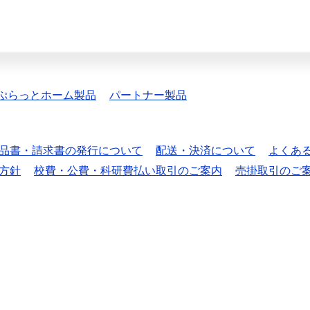
ぷらっとホーム製品
パートナー製品
品書・請求書の発行について
配送・決済について
よくあ
方針
校費・公費・科研費払い取引のご案内
売掛取引のご