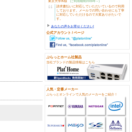
東京大学/K様
(ご利用期間2009年～)
“
請求書払いに対応していただいているので利用
しております。メールでの問い合わせにも丁寧
に対応していただけるので大変ありがたいで
す。
あなたの声をお寄せください!
公式アカウント / ページ
ぷらっとホーム社製品
当社ブランドの製品情報はこちら
人気・定番メーカー
ぷらっとオンラインで人気のメーカーをご紹介！