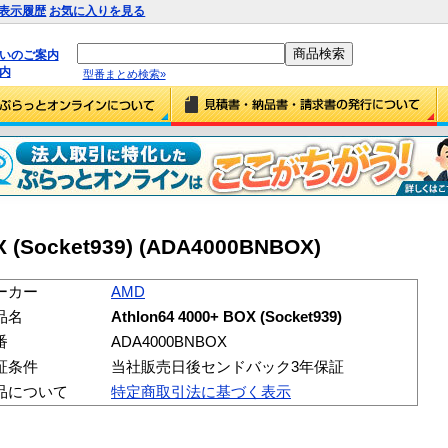
表示履歴
お気に入りを見る
払いのご案内
内
型番まとめ検索»
X (Socket939) (ADA4000BNBOX)
ーカー
AMD
品名
Athlon64 4000+ BOX (Socket939)
番
ADA4000BNBOX
証条件
当社販売日後センドバック3年保証
品について
特定商取引法に基づく表示