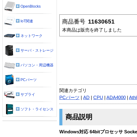
OpenBlocks
商品番号
11630651
IoT関連
本商品は販売を終了しました
ネットワーク
サーバ・ストレージ
パソコン・周辺機器
PCパーツ
関連カテゴリ
サプライ
PCパーツ
|
AD
|
CPU
|
ADA4000
|
Ath
ソフト・ライセンス
商品説明
Windows対応 64bitプロセッサ Socket