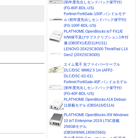
(初年度先出しセンドバック保守付)
(FG-80F-BDL-US)
Fortinet FortiGate-100F バンドルモデ
ル (初年度先出しセンドバック保守付)
(FG-100F-BDL-US)
PLAT'HOME OpenBlocks IoT FX1/E
H/W保守及びサブスクリプション1年付
属 (OBSFX1/E/D11/H1S1)
LENOVO 20X2SC8G00 ThinkPad L14
Gen2 (20X2SC8G00)
エイム電子 光ファイバーケーブル
DLC/DSC MM62.5 1m (AFP2-
DLC/DSC-62-01)
Fortinet FortiGate-40F バンドルモデル
(初年度先出しセンドバック保守付)
(FG-40F-BDL-US)
PLAT'HOME OpenBlocks A16 Debian
11搭載モデル (OBSA16/D11A)
PLAT'HOME OpenBlocks IX9 Windows
10 IoT Enterprise 2019 LTSC搭載
256GBモデル
(OBSIX9/W/L1809/256G)