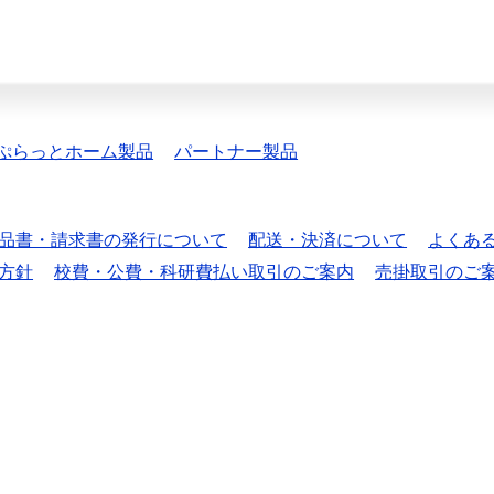
ぷらっとホーム製品
パートナー製品
品書・請求書の発行について
配送・決済について
よくあ
方針
校費・公費・科研費払い取引のご案内
売掛取引のご