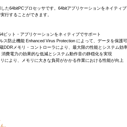
を採用した64bitPCプロセッサです。64bitアプリケーションをネイテ
速で実行することができます。
の64ビット・アプリケーションをネィティブでサポート
ルス防止機能 Enhanced Virus Protection によって、データを保護
クノロジと内蔵DDRメモリ・コントローラにより、最大限の性能とシステム効
ロジにより、消費電力の効果的な低減とシステム動作音の静穏化を実現
モリにより、メモリに大きな負荷がかかる作業における性能が向上
。
せん。