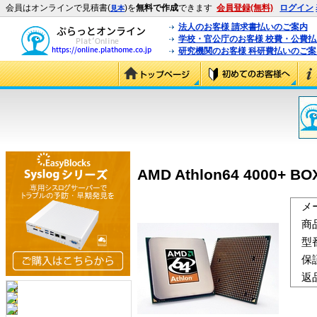
会員はオンラインで見積書(
)を
無料で作成
できます
会員登録(無料)
ログイン
見本
法人のお客様 請求書払いのご案内
学校・官公庁のお客様 校費・公費
研究機関のお客様 科研費払いのご案
AMD Athlon64 4000+ BO
メ
商
型
保
返