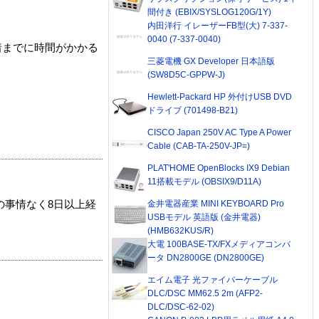
間付き (EBIX/SYSLOG120G/1Y)
内田洋行 イレーザーFB型(大) 7-337-
0040 (7-337-0040)
着までに時間がかかる
三菱電機 GX Developer 日本語版
(SW8D5C-GPPW-J)
Hewlett-Packard HP 外付けUSB DVD
ドライブ (701498-B21)
CISCO Japan 250V AC Type A Power
Cable (CAB-TA-250V-JP=)
PLAT'HOME OpenBlocks IX9 Debian
11搭載モデル (OBSIX9/D11A)
金井電器産業 MINI KEYBOARD Pro
の事情なく8日以上経
USBモデル 英語版 (金井電器)
(HMB632KUS/R)
大電 100BASE-TX/FXメディアコンバ
ータ DN2800GE (DN2800GE)
エイム電子 光ファイバーケーブル
DLC/DSC MM62.5 2m (AFP2-
DLC/DSC-62-02)