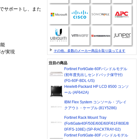
ィブでサポートし、また
可能
その他、多数のメーカー商品を取り扱ってます
率が実現
注目の商品
Fortinet FortiGate-60Fバンドルモデル
(初年度先出しセンドバック保守付)
(FG-60F-BDL-US)
Hewlett-Packard HP LCD 8500 コンソ
ール (AF642A)
IBM Flex System コンソール・ブレイ
クアウト・ケーブル (81Y5286)
Fortinet Rack Mount Tray
(FortiGate40F/50E/60E/60F/61F/80E/8
0F/FS-108E) (SP-RACKTRAY-02)
Fortinet FortiGate-80F バンドルモデル