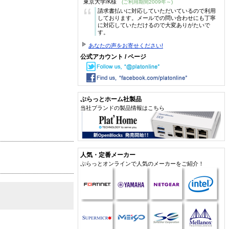
東京大学/K様
(ご利用期間2009年～)
“
請求書払いに対応していただいているので利用
しております。メールでの問い合わせにも丁寧
に対応していただけるので大変ありがたいで
す。
あなたの声をお寄せください!
公式アカウント / ページ
ぷらっとホーム社製品
当社ブランドの製品情報はこちら
人気・定番メーカー
ぷらっとオンラインで人気のメーカーをご紹介！