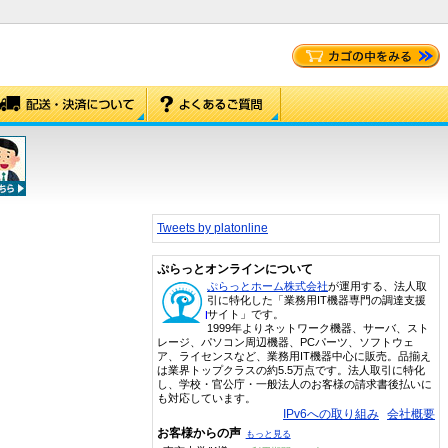
Tweets by platonline
ぷらっとオンラインについて
ぷらっとホーム株式会社
が運用する、法人取
引に特化した「業務用IT機器専門の調達支援
サイト」です。
1999年よりネットワーク機器、サーバ、スト
レージ、パソコン周辺機器、PCパーツ、ソフトウェ
ア、ライセンスなど、業務用IT機器中心に販売。品揃え
は業界トップクラスの約5.5万点です。法人取引に特化
し、学校・官公庁・一般法人のお客様の請求書後払いに
も対応しています。
IPv6への取り組み
会社概要
お客様からの声
もっと見る