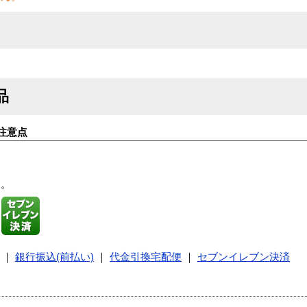
品
注意点
す。
｜
銀行振込(前払い)
｜
代金引換宅配便
｜
セブンイレブン決済