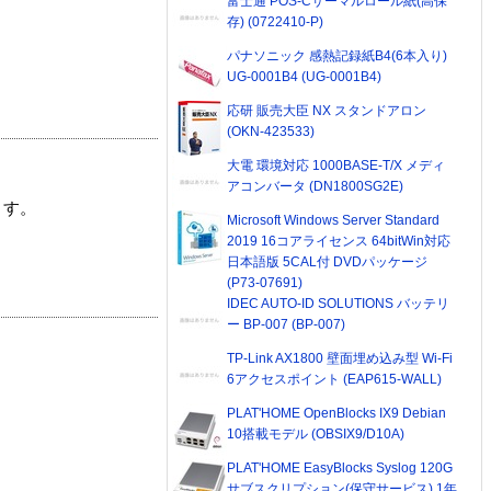
富士通 POS-Cサーマルロール紙(高保
存) (0722410-P)
パナソニック 感熱記録紙B4(6本入り)
UG-0001B4 (UG-0001B4)
応研 販売大臣 NX スタンドアロン
(OKN-423533)
大電 環境対応 1000BASE-T/X メディ
アコンバータ (DN1800SG2E)
ます。
Microsoft Windows Server Standard
2019 16コアライセンス 64bitWin対応
日本語版 5CAL付 DVDパッケージ
(P73-07691)
IDEC AUTO-ID SOLUTIONS バッテリ
ー BP-007 (BP-007)
TP-Link AX1800 壁面埋め込み型 Wi-Fi
6アクセスポイント (EAP615-WALL)
PLAT'HOME OpenBlocks IX9 Debian
10搭載モデル (OBSIX9/D10A)
PLAT'HOME EasyBlocks Syslog 120G
サブスクリプション(保守サービス) 1年