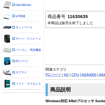
OpenBlocks
商品番号
11630635
IoT関連
本商品は販売を終了しました
ネットワーク
サーバ・ストレージ
パソコン・周辺機器
PCパーツ
関連カテゴリ
サプライ
PCパーツ
|
AD
|
CPU
|
ADA4000
|
Ath
ソフト・ライセンス
商品説明
Windows対応 64bitプロセッサ Socket