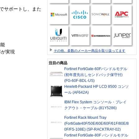
ィブでサポートし、また
可能
その他、多数のメーカー商品を取り扱ってます
率が実現
注目の商品
Fortinet FortiGate-60Fバンドルモデル
(初年度先出しセンドバック保守付)
(FG-60F-BDL-US)
Hewlett-Packard HP LCD 8500 コンソ
ール (AF642A)
IBM Flex System コンソール・ブレイ
クアウト・ケーブル (81Y5286)
Fortinet Rack Mount Tray
(FortiGate40F/50E/60E/60F/61F/80E/8
0F/FS-108E) (SP-RACKTRAY-02)
Fortinet FortiGate-80F バンドルモデル