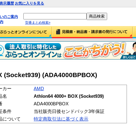
表示履歴
お気に入りを見る
払いのご案内
内
型番まとめ検索»
X (Socket939) (ADA4000BPBOX)
ーカー
AMD
品名
Athlon64 4000+ BOX (Socket939)
番
ADA4000BPBOX
証条件
当社販売日後センドバック3年保証
品について
特定商取引法に基づく表示