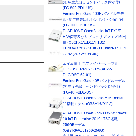
(初年度先出しセンドバック保守付)
(FG-80F-BDL-US)
Fortinet FortiGate-100F バンドルモデ
ル (初年度先出しセンドバック保守付)
(FG-100F-BDL-US)
PLAT'HOME OpenBlocks IoT FX1/E
H/W保守及びサブスクリプション1年付
属 (OBSFX1/E/D11/H1S1)
LENOVO 20X2SC8G00 ThinkPad L14
Gen2 (20X2SC8G00)
エイム電子 光ファイバーケーブル
DLC/DSC MM62.5 1m (AFP2-
DLC/DSC-62-01)
Fortinet FortiGate-40F バンドルモデル
(初年度先出しセンドバック保守付)
(FG-40F-BDL-US)
PLAT'HOME OpenBlocks A16 Debian
11搭載モデル (OBSA16/D11A)
PLAT'HOME OpenBlocks IX9 Windows
10 IoT Enterprise 2019 LTSC搭載
256GBモデル
(OBSIX9/W/L1809/256G)