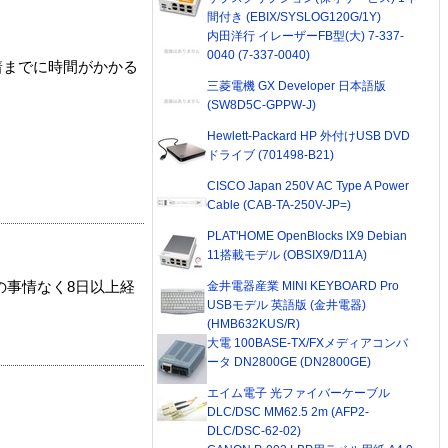
間付き (EBIX/SYSLOG120G/1Y)
内田洋行 イレーザーFB型(大) 7-337-
0040 (7-337-0040)
着までに時間がかかる
三菱電機 GX Developer 日本語版
(SW8D5C-GPPW-J)
Hewlett-Packard HP 外付けUSB DVD
ドライブ (701498-B21)
CISCO Japan 250V AC Type A Power
Cable (CAB-TA-250V-JP=)
PLAT'HOME OpenBlocks IX9 Debian
11搭載モデル (OBSIX9/D11A)
金井電器産業 MINI KEYBOARD Pro
の事情なく8日以上経
USBモデル 英語版 (金井電器)
(HMB632KUS/R)
大電 100BASE-TX/FXメディアコンバ
ータ DN2800GE (DN2800GE)
エイム電子 光ファイバーケーブル
DLC/DSC MM62.5 2m (AFP2-
DLC/DSC-62-02)