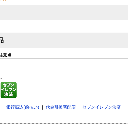
品
注意点
す。
｜
銀行振込(前払い)
｜
代金引換宅配便
｜
セブンイレブン決済