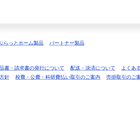
ぷらっとホーム製品
パートナー製品
品書・請求書の発行について
配送・決済について
よくあ
方針
校費・公費・科研費払い取引のご案内
売掛取引のご