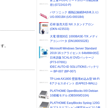
富士通 POS-Cサーマルロール紙(高保
存) (0722410-P)
パナソニック 感熱記録紙B4(6本入り)
UG-0001B4 (UG-0001B4)
応研 販売大臣 NX スタンドアロン
(OKN-423533)
大電 環境対応 1000BASE-T/X メディ
アコンバータ (DN1800SG2E)
ます。
Microsoft Windows Server Standard
2019 16コアライセンス 64bitWin対応
日本語版 5CAL付 DVDパッケージ
(P73-07691)
IDEC AUTO-ID SOLUTIONS バッテリ
ー BP-007 (BP-007)
TP-Link AX1800 壁面埋め込み型 Wi-Fi
6アクセスポイント (EAP615-WALL)
PLAT'HOME OpenBlocks IX9 Debian
10搭載モデル (OBSIX9/D10A)
PLAT'HOME EasyBlocks Syslog 120G
サブスクリプション(保守サービス) 1年