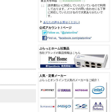
東京大学/K様
(ご利用期間2009年～)
“
請求書払いに対応していただいているので利用
しております。メールでの問い合わせにも丁寧
に対応していただけるので大変ありがたいで
す。
あなたの声をお寄せください!
公式アカウント / ページ
ぷらっとホーム社製品
当社ブランドの製品情報はこちら
人気・定番メーカー
ぷらっとオンラインで人気のメーカーをご紹介！