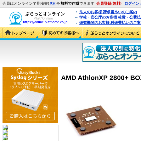
会員はオンラインで見積書(
)を
無料で作成
できます
会員登録(無料)
ログイン
見本
法人のお客様 請求書払いのご案内
学校・官公庁のお客様 校費・公費
研究機関のお客様 科研費払いのご案
AMD AthlonXP 2800+ B