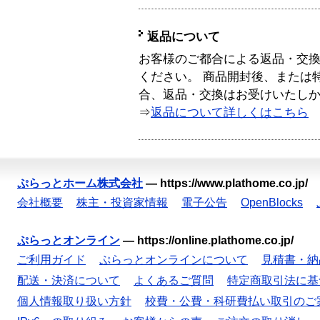
返品について
お客様のご都合による返品・交
ください。 商品開封後、または
合、返品・交換はお受けいたし
⇒
返品について詳しくはこちら
ぷらっとホーム株式会社
—
https://www.plathome.co.jp/
会社概要
株主・投資家情報
電子公告
OpenBlocks
ぷらっとオンライン
—
https://online.plathome.co.jp/
ご利用ガイド
ぷらっとオンラインについて
見積書・納
配送・決済について
よくあるご質問
特定商取引法に基
個人情報取り扱い方針
校費・公費・科研費払い取引のご