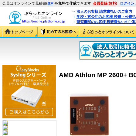
会員はオンラインで見積書(
)を
無料で作成
できます
会員登録(無料)
ログイン
見本
法人のお客様 請求書払いのご案内
学校・官公庁のお客様 校費・公費
研究機関のお客様 科研費払いのご案
AMD Athlon MP 2600+ 