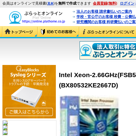
会員はオンラインで見積書(
)を
無料で作成
できます
会員登録(無料)
ログイン
見本
法人のお客様 請求書払いのご案内
学校・官公庁のお客様 校費・公費
研究機関のお客様 科研費払いのご案
Intel Xeon-2.66GHz(FSB
(BX80532KE2667D)