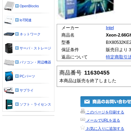
OpenBlocks
IoT関連
メーカー
Intel
ネットワーク
商品名
Xeon-2.66G
型番
BX80532KE
サーバ・ストレージ
保証条件
販売日より
返品について
特定商取引
パソコン・周辺機器
商品番号
11630455
PCパーツ
本商品は販売を終了しました
サプライ
ソフト・ライセンス
このページを印刷する
メールでURLを送る
お気に入りに追加する