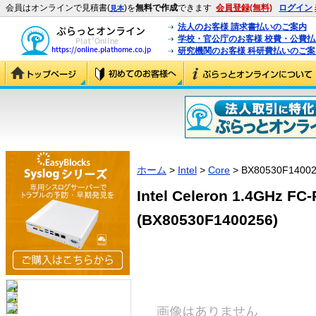
会員はオンラインで見積書(
)を
無料で作成
できます
会員登録(無料)
ログイン
見本
法人のお客様 請求書払いのご案内
学校・官公庁のお客様 校費・公費
研究機関のお客様 科研費払いのご案
ホーム
>
Intel
>
Core
> BX80530F1400
Intel Celeron 1.4GHz F
(BX80530F1400256)