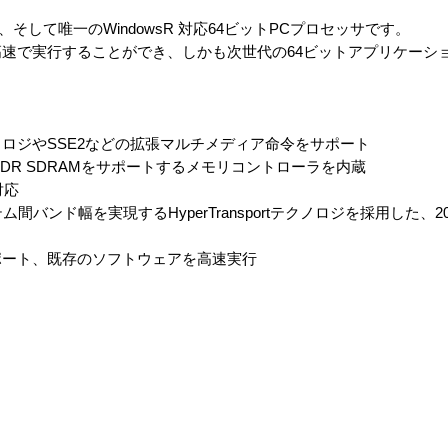
最初の、そして唯一のWindowsR 対応64ビットPCプロセッサです。
高速で実行することができ、しかも次世代の64ビットアプリケーシ
クノロジやSSE2などの拡張マルチメディア命令をサポート
C1600 DDR SDRAMをサポートするメモリコントローラを内蔵
に対応
ム間バンド幅を実現するHyperTransportテクノロジを採用した、2
ポート、既存のソフトウェアを高速実行