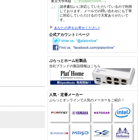
東京大学/K様
(ご利用期間2009年～)
“
請求書払いに対応していただいているので利用
しております。メールでの問い合わせにも丁寧
に対応していただけるので大変ありがたいで
す。
あなたの声をお寄せください!
公式アカウント / ページ
ぷらっとホーム社製品
当社ブランドの製品情報はこちら
人気・定番メーカー
ぷらっとオンラインで人気のメーカーをご紹介！