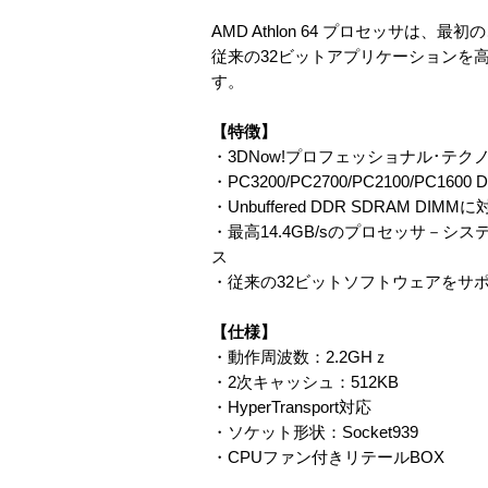
AMD Athlon 64 プロセッサは、
従来の32ビットアプリケーションを
す。
【特徴】
・3DNow!プロフェッショナル･テ
・PC3200/PC2700/PC2100/P
・Unbuffered DDR SDRAM DIMM
・最高14.4GB/sのプロセッサ－システ
ス
・従来の32ビットソフトウェアをサ
【仕様】
・動作周波数：2.2GHｚ
・2次キャッシュ：512KB
・HyperTransport対応
・ソケット形状：Socket939
・CPUファン付きリテールBOX