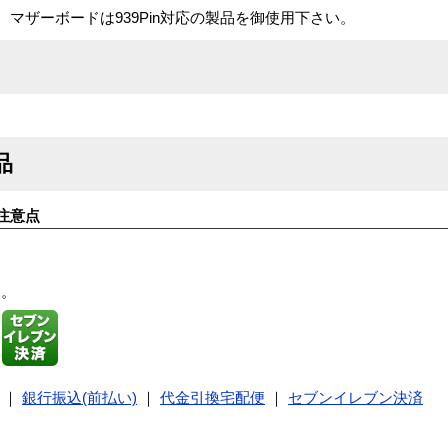
。マザーボードは939Pin対応の製品を御使用下さい。
品
注意点
す。
｜
銀行振込(前払い)
｜
代金引換宅配便
｜
セブンイレブン決済