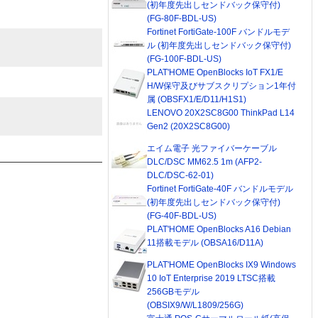
(初年度先出しセンドバック保守付)
(FG-80F-BDL-US)
Fortinet FortiGate-100F バンドルモデ
ル (初年度先出しセンドバック保守付)
(FG-100F-BDL-US)
PLAT'HOME OpenBlocks IoT FX1/E
H/W保守及びサブスクリプション1年付
属 (OBSFX1/E/D11/H1S1)
LENOVO 20X2SC8G00 ThinkPad L14
Gen2 (20X2SC8G00)
エイム電子 光ファイバーケーブル
DLC/DSC MM62.5 1m (AFP2-
DLC/DSC-62-01)
Fortinet FortiGate-40F バンドルモデル
(初年度先出しセンドバック保守付)
(FG-40F-BDL-US)
PLAT'HOME OpenBlocks A16 Debian
11搭載モデル (OBSA16/D11A)
PLAT'HOME OpenBlocks IX9 Windows
10 IoT Enterprise 2019 LTSC搭載
256GBモデル
(OBSIX9/W/L1809/256G)