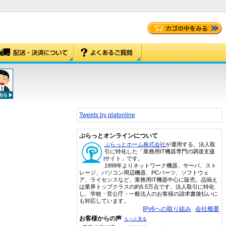
Tweets by platonline
ぷらっとオンラインについて
ぷらっとホーム株式会社
が運用する、法人取
引に特化した「業務用IT機器専門の調達支援
サイト」です。
1999年よりネットワーク機器、サーバ、スト
レージ、パソコン周辺機器、PCパーツ、ソフトウェ
ア、ライセンスなど、業務用IT機器中心に販売。品揃え
は業界トップクラスの約5.5万点です。法人取引に特化
し、学校・官公庁・一般法人のお客様の請求書後払いに
も対応しています。
IPv6への取り組み
会社概要
お客様からの声
もっと見る