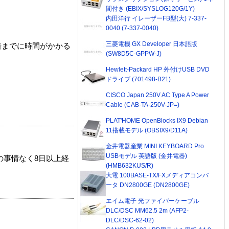
間付き (EBIX/SYSLOG120G/1Y)
内田洋行 イレーザーFB型(大) 7-337-
0040 (7-337-0040)
三菱電機 GX Developer 日本語版
着までに時間がかかる
(SW8D5C-GPPW-J)
Hewlett-Packard HP 外付けUSB DVD
ドライブ (701498-B21)
CISCO Japan 250V AC Type A Power
Cable (CAB-TA-250V-JP=)
PLAT'HOME OpenBlocks IX9 Debian
11搭載モデル (OBSIX9/D11A)
金井電器産業 MINI KEYBOARD Pro
USBモデル 英語版 (金井電器)
の事情なく8日以上経
(HMB632KUS/R)
大電 100BASE-TX/FXメディアコンバ
ータ DN2800GE (DN2800GE)
エイム電子 光ファイバーケーブル
DLC/DSC MM62.5 2m (AFP2-
DLC/DSC-62-02)