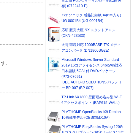
富士通 POS-Cサーマルロール紙(高保
存) (0722410-P)
パナソニック 感熱記録紙B4(6本入り)
UG-0001B4 (UG-0001B4)
応研 販売大臣 NX スタンドアロン
(OKN-423533)
大電 環境対応 1000BASE-T/X メディ
アコンバータ (DN1800SG2E)
Microsoft Windows Server Standard
ます。
2019 16コアライセンス 64bitWin対応
日本語版 5CAL付 DVDパッケージ
(P73-07691)
IDEC AUTO-ID SOLUTIONS バッテリ
ー BP-007 (BP-007)
TP-Link AX1800 壁面埋め込み型 Wi-Fi
6アクセスポイント (EAP615-WALL)
PLAT'HOME OpenBlocks IX9 Debian
10搭載モデル (OBSIX9/D10A)
PLAT'HOME EasyBlocks Syslog 120G
サブスクリプション(保守サービス) 1年