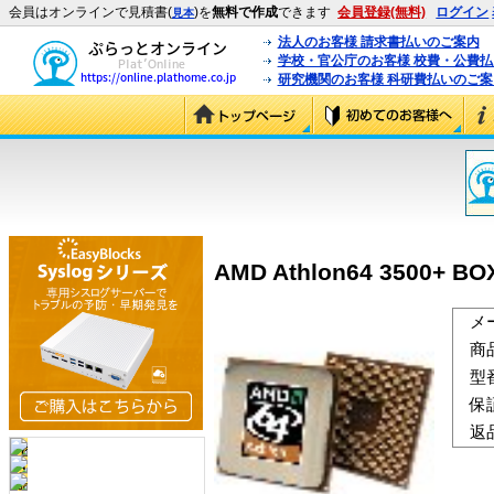
会員はオンラインで見積書(
)を
無料で作成
できます
会員登録(無料)
ログイン
見本
法人のお客様 請求書払いのご案内
学校・官公庁のお客様 校費・公費
研究機関のお客様 科研費払いのご案
AMD Athlon64 3500+ B
メ
商
型
保
返