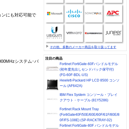
ョンにも対応可能で
その他、多数のメーカー商品を取り扱ってます
注目の商品
000MHzシステム･バ
Fortinet FortiGate-60Fバンドルモデル
(初年度先出しセンドバック保守付)
(FG-60F-BDL-US)
Hewlett-Packard HP LCD 8500 コンソ
ール (AF642A)
IBM Flex System コンソール・ブレイ
クアウト・ケーブル (81Y5286)
Fortinet Rack Mount Tray
(FortiGate40F/50E/60E/60F/61F/80E/8
0F/FS-108E) (SP-RACKTRAY-02)
Fortinet FortiGate-80F バンドルモデル