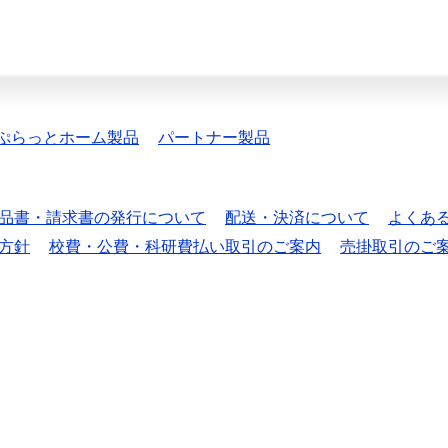
ぷらっとホーム製品
パートナー製品
品書・請求書の発行について
配送・決済について
よくあ
方針
校費・公費・科研費払い取引のご案内
売掛取引のご