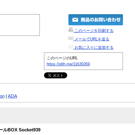
このページを印刷する
メールでURLを送る
お気に入りに追加する
このページのURL
https://plth.me/11630269
lon
|
ADA
ルBOX Socket939