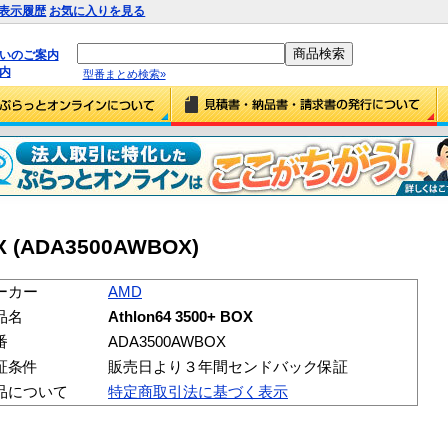
表示履歴
お気に入りを見る
払いのご案内
内
型番まとめ検索»
OX (ADA3500AWBOX)
ーカー
AMD
品名
Athlon64 3500+ BOX
番
ADA3500AWBOX
証条件
販売日より３年間センドバック保証
品について
特定商取引法に基づく表示