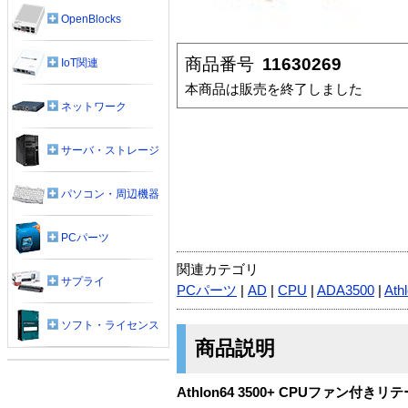
OpenBlocks
商品番号
11630269
IoT関連
本商品は販売を終了しました
ネットワーク
サーバ・ストレージ
パソコン・周辺機器
PCパーツ
関連カテゴリ
サプライ
PCパーツ
|
AD
|
CPU
|
ADA3500
|
Ath
ソフト・ライセンス
商品説明
Athlon64 3500+ CPUファン付きリテー