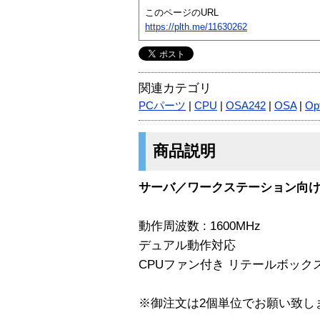
このページのURL
https://plth.me/11630262
関連カテゴリ
PCパーツ
|
CPU
|
OSA242
|
OSA
|
Op
商品説明
サーバ／ワークステーション向け 64
動作周波数 : 1600MHz
デュアル動作対応
CPUファン付き リテールボック
※御注文は2個単位でお願い致し