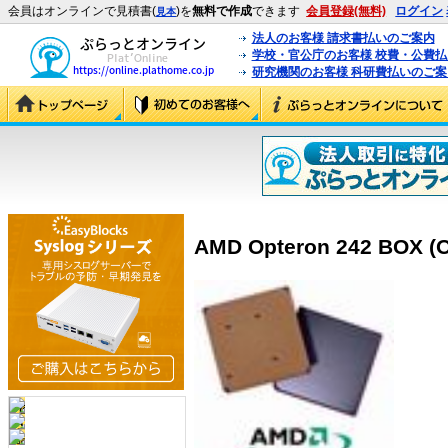
会員はオンラインで見積書(
)を
無料で作成
できます
会員登録(無料)
ログイン
見本
法人のお客様 請求書払いのご案内
学校・官公庁のお客様 校費・公費
研究機関のお客様 科研費払いのご案
AMD Opteron 242 BOX 