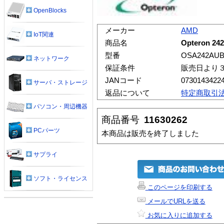
OpenBlocks
メーカー
AMD
IoT関連
商品名
Opteron 24
型番
OSA242AU
ネットワーク
保証条件
販売日より
JANコード
0730143422
サーバ・ストレージ
返品について
特定商取引
パソコン・周辺機器
商品番号
11630262
PCパーツ
本商品は販売を終了しました
サプライ
ソフト・ライセンス
このページを印刷する
メールでURLを送る
お気に入りに追加する