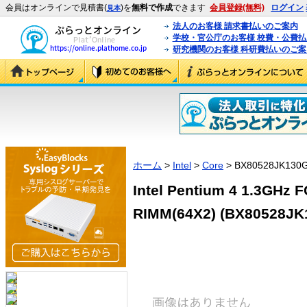
会員はオンラインで見積書(
)を
無料で作成
できます
会員登録(無料)
ログイン
見本
法人のお客様 請求書払いのご案内
学校・官公庁のお客様 校費・公費
研究機関のお客様 科研費払いのご案
ホーム
>
Intel
>
Core
> BX80528JK130
Intel Pentium 4 1.3GHz
RIMM(64X2) (BX80528JK