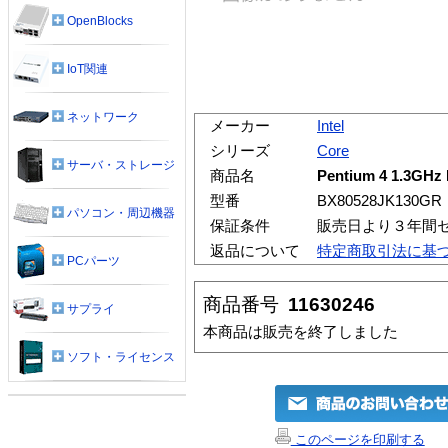
OpenBlocks
IoT関連
ネットワーク
メーカー
Intel
シリーズ
Core
サーバ・ストレージ
商品名
Pentium 4 1.3GH
型番
BX80528JK130GR
パソコン・周辺機器
保証条件
販売日より３年間
返品について
特定商取引法に基
PCパーツ
商品番号
11630246
サプライ
本商品は販売を終了しました
ソフト・ライセンス
このページを印刷する