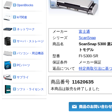
OpenBlocks
IoT関連
ネットワーク
メーカー
富士通
シリーズ
ScanSnap
サーバ・ストレージ
商品名
ScanSnap S300
トモデル
パソコン・周辺機器
型番
FI-S300-SR
保証条件
メーカー保証
PCパーツ
返品について
特定商取引法に基
サプライ
商品番号
11620635
本商品は販売を終了しました
ソフト・ライセンス