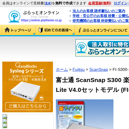
会員はオンラインで見積書(
)を
無料で作成
できます
会員登録(無料)
ログイン
見本
法人のお客様 請求書払いのご案内
学校・官公庁のお客様 校費・公費
研究機関のお客様 科研費払いのご案
ホーム
>
Fujitsu
>
ScanSnap
> FI-S300
富士通 ScanSnap S30
Lite V4.0セットモデル (FI-