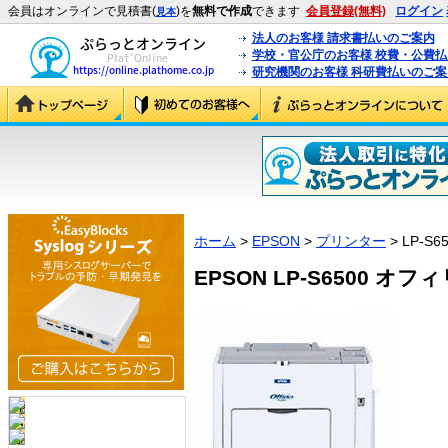
会員はオンラインで見積書(
)を
無料で作成
できます
会員登録(無料)
ログイン
見本
法人のお客様 請求書払いのご案内
学校・官公庁のお客様 校費・公費
研究機関のお客様 科研費払いのご案
ホーム
>
EPSON
>
プリンター
> LP-S6
EPSON LP-S6500 オフ