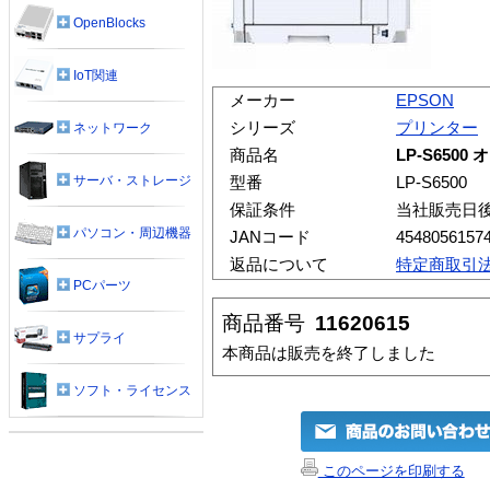
OpenBlocks
IoT関連
メーカー
EPSON
シリーズ
プリンター
ネットワーク
商品名
LP-S650
サーバ・ストレージ
型番
LP-S6500
保証条件
当社販売日
パソコン・周辺機器
JANコード
4548056157
返品について
特定商取引
PCパーツ
商品番号
11620615
サプライ
本商品は販売を終了しました
ソフト・ライセンス
このページを印刷する