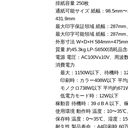
排紙容量 250枚
通紙可能サイズ 紙幅：98.5mm〜2
431.9mm
最大印字保証領域 紙幅：287mm、
最大印字可能領域 紙幅：287mm、
外形寸法 W×D×H 584mm×475mm
質量 約45.3kg LP-S6500消耗品
電源 電圧：AC100V±10V、周波数5
消費電力
最大：1150W以下、待機時：12
印刷時：カラー408W以下 平均約
モノクロ738W以下 平均約671
低電力モード時：12W以下
稼動音 待機時：39ｄB A 以下、稼
使用環境 動作時 温度：10〜35℃
保存時 温度：0〜35℃、湿度：15
耐久性 製品寿命 ：A4印刷時 6