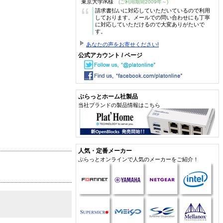
東京大学/K様
(ご利用期間2009年～)
“
請求書払いに対応していただいているので利用
しております。メールでの問い合わせにも丁寧
に対応していただけるので大変ありがたいで
す。
あなたの声をお寄せください!
公式アカウント / ページ
ぷらっとホーム社製品
当社ブランドの製品情報はこちら
人気・定番メーカー
ぷらっとオンラインで人気のメーカーをご紹介！