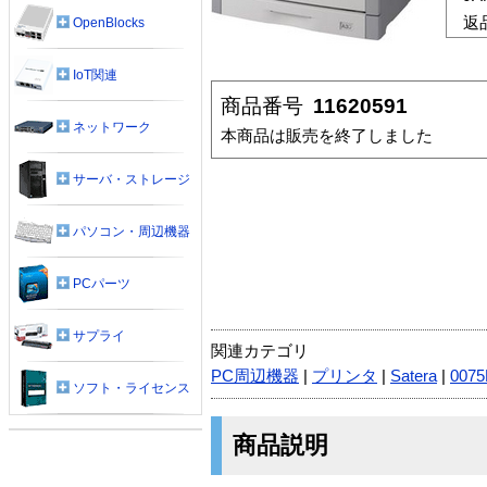
返
OpenBlocks
IoT関連
商品番号
11620591
ネットワーク
本商品は販売を終了しました
サーバ・ストレージ
パソコン・周辺機器
PCパーツ
サプライ
関連カテゴリ
PC周辺機器
|
プリンタ
|
Satera
|
0075
ソフト・ライセンス
商品説明