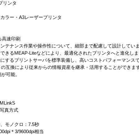
ープリンタ
カラー・A3レーザープリンタ
る高速印刷
メンテナンス作業や操作性について、細部まで配慮して設計してい
きるMEAP-Liteなどにより、最適化されたプリンタへと進化し
能にするプリントサーバを標準装備し、高いコストパフォーマンス
LIPSとの互換により従来からの情報資産を継承・活用することができま
刷が可能。
MLinkS
子写真方式
、モノクロ：7.5秒
0dpi＊3/9600dpi相当