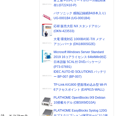
富士通 POS-Cサーマルロール紙(高保
存) (0722410-P)
パナソニック 感熱記録紙B4(6本入り)
UG-0001B4 (UG-0001B4)
応研 販売大臣 NX スタンドアロン
(OKN-423533)
大電 環境対応 1000BASE-T/X メディ
アコンバータ (DN1800SG2E)
Microsoft Windows Server Standard
2019 16コアライセンス 64bitWin対応
日本語版 5CAL付 DVDパッケージ
(P73-07691)
IDEC AUTO-ID SOLUTIONS バッテリ
ー BP-007 (BP-007)
TP-Link AX1800 壁面埋め込み型 Wi-Fi
6アクセスポイント (EAP615-WALL)
PLAT'HOME OpenBlocks IX9 Debian
10搭載モデル (OBSIX9/D10A)
PLAT'HOME EasyBlocks Syslog 120G
サブスクリプション(保守サービス) 1年
入法、エコマーク