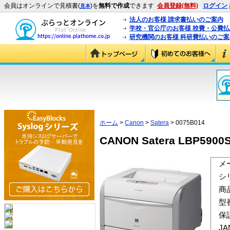
会員はオンラインで見積書(
)を
無料で作成
できます
会員登録(無料)
ログイン
見本
法人のお客様 請求書払いのご案内
学校・官公庁のお客様 校費・公費
研究機関のお客様 科研費払いのご案
ホーム
>
Canon
>
Satera
> 0075B014
CANON Satera LBP5900S
メ
シ
商
型
保
J