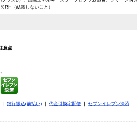
〜80％RH（結露しないこと）
注意点
す。
｜
銀行振込(前払い)
｜
代金引換宅配便
｜
セブンイレブン決済