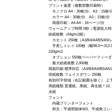
プリント速度（複数部数印刷時）
モノクロ A4：30枚/分、A3：15枚/
カラー A4：30枚/分、A3：15枚/分
両面印刷：A4 A4：16ページ/分
ウォームアップ時間 0秒（電源投入時
給紙枚数（64g/m2紙）
カセット 250枚（A3/B4/A4/B5/
手差しトレイ 100枚（幅98.0〜312.0m
220g/m2
オプション 550枚ペーパーフィーダ 
最大給紙枚数 2,000枚
両面印刷 標準対応（A3/B4/A4/B5
排紙枚数 フェイスダウン 250枚
有効印字領域（右記範囲を除く） 上下
用紙種類 普通紙、厚紙、再生紙＊10
水紙
フォント
内蔵プリンターフォント
和文：平成明朝体W3、平成角ゴシ