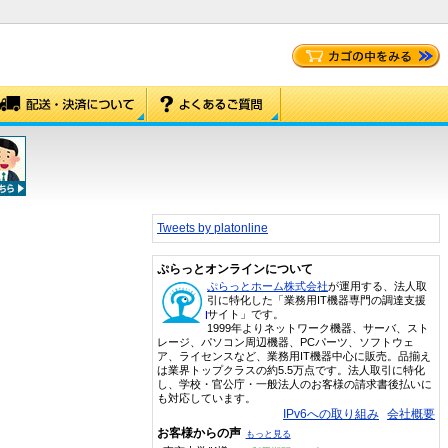
Tweets by platonline
ぷらっとオンラインについて
ぷらっとホーム株式会社
が運用する、法人取
引に特化した「業務用IT機器専門の調達支援
サイト」です。
1999年よりネットワーク機器、サーバ、スト
レージ、パソコン周辺機器、PCパーツ、ソフトウェ
ア、ライセンスなど、業務用IT機器中心に販売。品揃え
は業界トップクラスの約5.5万点です。法人取引に特化
し、学校・官公庁・一般法人のお客様の請求書後払いに
も対応しています。
IPv6への取り組み
会社概要
お客様からの声
もっと見る