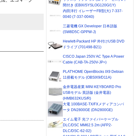
間付き (EBIX/SYSLOG120G/1Y)
内田洋行 イレーザーFB型(大) 7-337-
0040 (7-337-0040)
三菱電機 GX Developer 日本語版
(SW8D5C-GPPW-J)
Hewlett-Packard HP 外付けUSB DVD
ドライブ (701498-B21)
CISCO Japan 250V AC Type A Power
Cable (CAB-TA-250V-JP=)
PLAT'HOME OpenBlocks IX9 Debian
11搭載モデル (OBSIX9/D11A)
金井電器産業 MINI KEYBOARD Pro
USBモデル 英語版 (金井電器)
(HMB632KUS/R)
大電 100BASE-TX/FXメディアコンバ
ータ DN2800GE (DN2800GE)
エイム電子 光ファイバーケーブル
DLC/DSC MM62.5 2m (AFP2-
DLC/DSC-62-02)