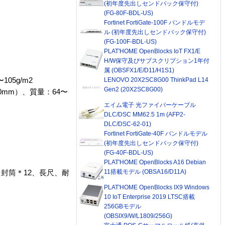
(初年度先出しセンドバック保守付)
(FG-80F-BDL-US)
Fortinet FortiGate-100F バンドルモデ
ル (初年度先出しセンドバック保守付)
(FG-100F-BDL-US)
PLAT'HOME OpenBlocks IoT FX1/E
H/W保守及びサブスクリプション1年付
属 (OBSFX1/E/D11/H1S1)
05g/m2
LENOVO 20X2SC8G00 ThinkPad L14
Gen2 (20X2SC8G00)
00.0mm）、質量：64〜
エイム電子 光ファイバーケーブル
DLC/DSC MM62.5 1m (AFP2-
DLC/DSC-62-01)
Fortinet FortiGate-40F バンドルモデル
(初年度先出しセンドバック保守付)
(FG-40F-BDL-US)
PLAT'HOME OpenBlocks A16 Debian
11搭載モデル (OBSA16/D11A)
封筒＊12、長尺、耐
PLAT'HOME OpenBlocks IX9 Windows
10 IoT Enterprise 2019 LTSC搭載
256GBモデル
(OBSIX9/W/L1809/256G)