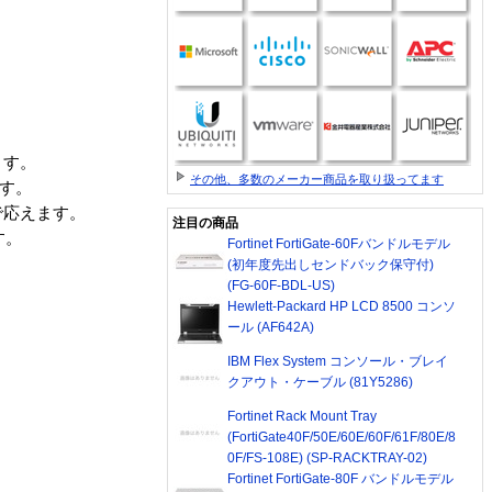
ます。
その他、多数のメーカー商品を取り扱ってます
ます。
で応えます。
注目の商品
す。
Fortinet FortiGate-60Fバンドルモデル
(初年度先出しセンドバック保守付)
(FG-60F-BDL-US)
Hewlett-Packard HP LCD 8500 コンソ
ール (AF642A)
IBM Flex System コンソール・ブレイ
クアウト・ケーブル (81Y5286)
Fortinet Rack Mount Tray
(FortiGate40F/50E/60E/60F/61F/80E/8
0F/FS-108E) (SP-RACKTRAY-02)
Fortinet FortiGate-80F バンドルモデル