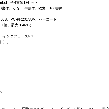
ymbol、全4書体13セット
20書体、かな：31書体、欧文：100書体
550B、PC-PR201/80A、バーコード）
1個、最大384MB）
ラレルインタフェース×１
ポート）、
m
CCIクラスB）、国際エネルギースタープログラム適合、グリーン購