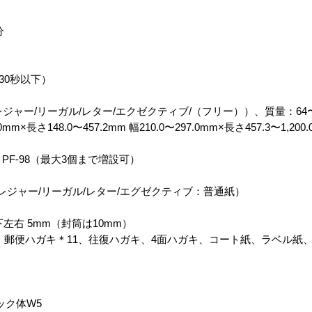
分
30秒以下）
A5/レジャー/リーガル/レター/エクゼクティブ/（フリー））、質量：64〜1
m×長さ148.0〜457.2mm 幅210.0〜297.0mm×長さ457.3〜1,2
PF-98（最大3個まで増設可）
/A5/レジャー/リーガル/レター/エグゼクティブ：普通紙）
左右 5mm（封筒は10mm）
、郵便ハガキ＊11、往復ハガキ、4面ハガキ、コート紙、ラベル紙、
ック体W5