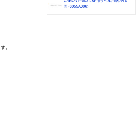
CANON P-002 LBP用ラベル用紙 A4 0
面 (6055A006)
ます。