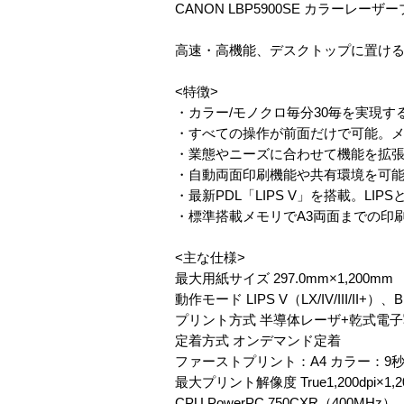
CANON LBP5900SE カラーレーザ
高速・高機能、デスクトップに置ける
<特徴>
・カラー/モノクロ毎分30毎を実現す
・すべての操作が前面だけで可能。
・業態やニーズに合わせて機能を拡張で
・自動両面印刷機能や共有環境を可
・最新PDL「LIPS V」を搭載。
・標準搭載メモリでA3両面までの印
<主な仕様>
最大用紙サイズ 297.0mm×1,200mm
動作モード LIPS V（LX/IV/III/II+）、B
プリント方式 半導体レーザ+乾式電
定着方式 オンデマンド定着
ファーストプリント：A4 カラー：9秒
最大プリント解像度 True1,200dpi×1,20
CPU PowerPC 750CXR（400MHz）