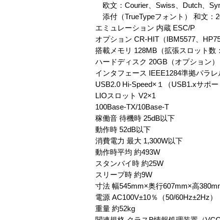
欧文：Courier、Swiss、Dutch、S
添付（TrueTypeフォント） 和文：
エミュレーション 内蔵 ESC/P
オプション CR-HIT（IBM5577、HP7
搭載メモリ 128MB（拡張スロット数：
ハードディスク 20GB（オプション）
インタフェース IEEE1284準拠パ
USB2.0 Hi-Speed×１（USB1.xサ
LIOスロット V2×1
100Base-TX/10Base-T
稼働音 待機時 25dB以下
動作時 52dB以下
消費電力 最大 1,300W以下
動作時平均 約493W
スタンバイ時 約25W
スリープ時 約9W
寸法 幅545mm×奥行607mm×高380m
電源 AC100V±10％（50/60Hz±2Hz）
重量 約52kg
関連規格 クラスB情報処理装置（V