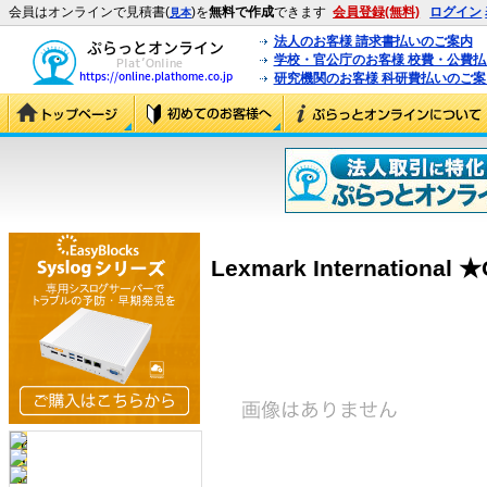
会員はオンラインで見積書(
)を
無料で作成
できます
会員登録(無料)
ログイン
見本
法人のお客様 請求書払いのご案内
学校・官公庁のお客様 校費・公費
研究機関のお客様 科研費払いのご案
Lexmark International ★