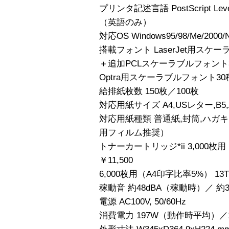
プリンタ記述言語 PostScript L
（英語のみ）
対応OS Windows95/98/Me/2000/N
搭載フォント LaserJet用スケ
＋追加PCLスケーラブルフォント
Optra用スケーラブルフォント30
給排紙枚数 150枚／100枚
対応用紙サイズ A4,USレター,B5
対応用紙種類 普通紙,封筒,ハガキ
用フィルム推奨）
トナーカートリッジ*ii 3,000枚用
￥11,500
6,000枚用（A4印字比率5%） 13T01
稼動音 約48dBA（稼動時）／ 約
電源 AC100V, 50/60Hz
消費電力 197W（動作時平均）