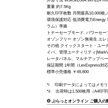
外形寸法 W345xD364.9xH224 m
重量 約7.5Kg
耐久印字枚数 月間最高10,000枚
環境保護対応 低消費電力Energy
ラム）準拠
トナーセーブモード, パワーセー
オゾンフリー オゾン無発生 エ
その他 クイックスタート・ユー
イバ、管理ユーティリティ[MarkV
レータパネル、マルチアップペ
保証期間 1年間（LexExpress対
標準小売価格 ￥49,800
*i 印刷データによってはメモ
*ii 出荷時は1,500枚用（A
ぷらっとオンライン ご購入の