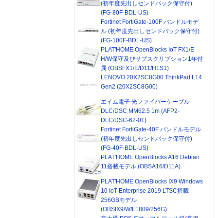
(初年度先出しセンドバック保守付)
(FG-80F-BDL-US)
Fortinet FortiGate-100F バンドルモデ
ル (初年度先出しセンドバック保守付)
(FG-100F-BDL-US)
PLAT'HOME OpenBlocks IoT FX1/E
H/W保守及びサブスクリプション1年付
属 (OBSFX1/E/D11/H1S1)
LENOVO 20X2SC8G00 ThinkPad L14
Gen2 (20X2SC8G00)
エイム電子 光ファイバーケーブル
DLC/DSC MM62.5 1m (AFP2-
DLC/DSC-62-01)
Fortinet FortiGate-40F バンドルモデル
(初年度先出しセンドバック保守付)
(FG-40F-BDL-US)
PLAT'HOME OpenBlocks A16 Debian
11搭載モデル (OBSA16/D11A)
PLAT'HOME OpenBlocks IX9 Windows
10 IoT Enterprise 2019 LTSC搭載
256GBモデル
(OBSIX9/W/L1809/256G)