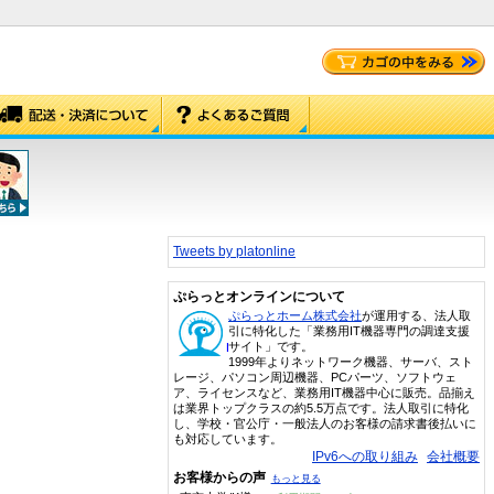
Tweets by platonline
ぷらっとオンラインについて
ぷらっとホーム株式会社
が運用する、法人取
引に特化した「業務用IT機器専門の調達支援
サイト」です。
1999年よりネットワーク機器、サーバ、スト
レージ、パソコン周辺機器、PCパーツ、ソフトウェ
ア、ライセンスなど、業務用IT機器中心に販売。品揃え
は業界トップクラスの約5.5万点です。法人取引に特化
し、学校・官公庁・一般法人のお客様の請求書後払いに
も対応しています。
IPv6への取り組み
会社概要
お客様からの声
もっと見る