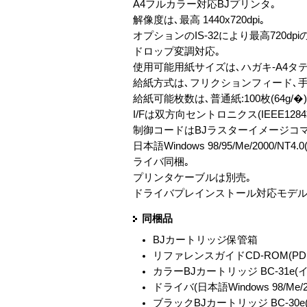
A4フルカラー対応BJプリンタ｡
解像度は､最高 1440x720dpi｡
オプションのIS-32により最高720d
ドロップ変調対応｡
使用可能用紙サイズは､ハガキ-A4タテ
給紙方式は､フリクションフィード､手
給紙可能枚数は､普通紙:100枚(64g/�
I/Fは双方向セントロニクス(IEEE1284
制御コードはBJラスターイメージコマ
日本語Windows 98/95/Me/2000/N
ライバ同梱｡
プリンタケーブルは別売｡
ドライバプレインストール対応モデル
同梱品
BJカートリッジ保管箱
リファレンスガイドCD-ROM(P
カラーBJカートリッジ BC-31e(イン
ドライバ(日本語Windows 98/M
ブラックBJカートリッジ BC-30e(