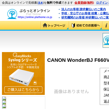
会員はオンラインで見積書(
)を
無料で作成
できます
会員登録(無料)
ログイン
見本
法人のお客様 請求書払いのご案内
学校・官公庁のお客様 校費・公費
研究機関のお客様 科研費払いのご案
CANON WonderBJ F660V 
メ
商
型
保
J
返