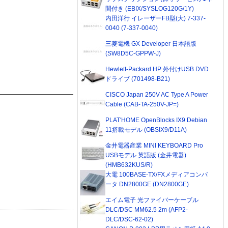
間付き (EBIX/SYSLOG120G/1Y)
内田洋行 イレーザーFB型(大) 7-337-
0040 (7-337-0040)
三菱電機 GX Developer 日本語版
(SW8D5C-GPPW-J)
Hewlett-Packard HP 外付けUSB DVD
ドライブ (701498-B21)
CISCO Japan 250V AC Type A Power
Cable (CAB-TA-250V-JP=)
PLAT'HOME OpenBlocks IX9 Debian
11搭載モデル (OBSIX9/D11A)
金井電器産業 MINI KEYBOARD Pro
USBモデル 英語版 (金井電器)
(HMB632KUS/R)
大電 100BASE-TX/FXメディアコンバ
ータ DN2800GE (DN2800GE)
エイム電子 光ファイバーケーブル
DLC/DSC MM62.5 2m (AFP2-
DLC/DSC-62-02)