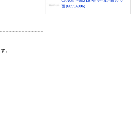
CANON P-002 LBP用ラベル用紙 A4 0
面 (6055A006)
ます。