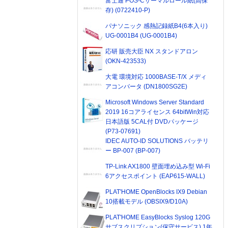
富士通 POS-Cサーマルロール紙(高保
存) (0722410-P)
パナソニック 感熱記録紙B4(6本入り)
UG-0001B4 (UG-0001B4)
応研 販売大臣 NX スタンドアロン
(OKN-423533)
大電 環境対応 1000BASE-T/X メディ
アコンバータ (DN1800SG2E)
Microsoft Windows Server Standard
2019 16コアライセンス 64bitWin対応
日本語版 5CAL付 DVDパッケージ
(P73-07691)
IDEC AUTO-ID SOLUTIONS バッテリ
ー BP-007 (BP-007)
TP-Link AX1800 壁面埋め込み型 Wi-Fi
6アクセスポイント (EAP615-WALL)
PLAT'HOME OpenBlocks IX9 Debian
10搭載モデル (OBSIX9/D10A)
PLAT'HOME EasyBlocks Syslog 120G
サブスクリプション(保守サービス) 1年