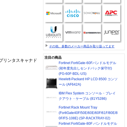
その他、多数のメーカー商品を取り扱ってます
注目の商品
SB)対応プリンタスキャナド
Fortinet FortiGate-60Fバンドルモデル
(初年度先出しセンドバック保守付)
(FG-60F-BDL-US)
Hewlett-Packard HP LCD 8500 コンソ
ール (AF642A)
IBM Flex System コンソール・ブレイ
クアウト・ケーブル (81Y5286)
Fortinet Rack Mount Tray
(FortiGate40F/50E/60E/60F/61F/80E/8
0F/FS-108E) (SP-RACKTRAY-02)
Fortinet FortiGate-80F バンドルモデル