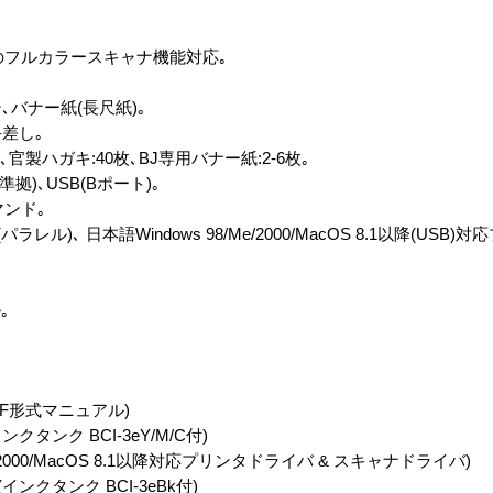
piのフルカラースキャナ機能対応｡
､バナー紙(長尺紙)｡
差し｡
)､官製ハガキ:40枚､BJ専用バナー紙:2-6枚｡
準拠)､USB(Bポート)｡
ンド｡
T4.0(パラレル)､ 日本語Windows 98/Me/2000/MacOS 8.1以降(U
｡
DF形式マニュアル)
クタンク BCI-3eY/M/C付)
e/2000/MacOS 8.1以降対応プリンタドライバ & スキャナドライバ)
インクタンク BCI-3eBk付)