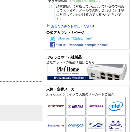
東京大学/K様
(ご利用期間2009年～)
“
請求書払いに対応していただいているので利用
しております。メールでの問い合わせにも丁寧
に対応していただけるので大変ありがたいで
す。
あなたの声をお寄せください!
公式アカウント / ページ
ぷらっとホーム社製品
当社ブランドの製品情報はこちら
人気・定番メーカー
ぷらっとオンラインで人気のメーカーをご紹介！