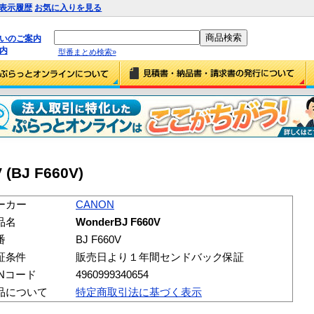
表示履歴
お気に入りを見る
払いのご案内
内
型番まとめ検索»
(BJ F660V)
ーカー
CANON
品名
WonderBJ F660V
番
BJ F660V
証条件
販売日より１年間センドバック保証
ANコード
4960999340654
品について
特定商取引法に基づく表示