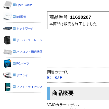
OpenBlocks
商品番号
11620207
IoT関連
本商品は販売を終了しました
ネットワーク
サーバ・ストレージ
パソコン・周辺機器
PCパーツ
関連カテゴリ
サプライ
BJ
|
BJ F
ソフト・ライセンス
商品概要
VAIOカラーモデル｡