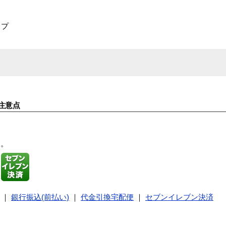
ップ
注意点
す。
｜
銀行振込(前払い)
｜
代金引換宅配便
｜
セブンイレブン決済