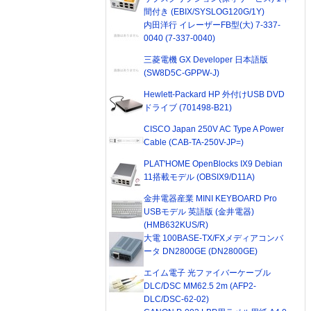
間付き (EBIX/SYSLOG120G/1Y)
内田洋行 イレーザーFB型(大) 7-337-
0040 (7-337-0040)
三菱電機 GX Developer 日本語版
(SW8D5C-GPPW-J)
Hewlett-Packard HP 外付けUSB DVD
ドライブ (701498-B21)
CISCO Japan 250V AC Type A Power
Cable (CAB-TA-250V-JP=)
PLAT'HOME OpenBlocks IX9 Debian
11搭載モデル (OBSIX9/D11A)
金井電器産業 MINI KEYBOARD Pro
USBモデル 英語版 (金井電器)
(HMB632KUS/R)
大電 100BASE-TX/FXメディアコンバ
ータ DN2800GE (DN2800GE)
エイム電子 光ファイバーケーブル
DLC/DSC MM62.5 2m (AFP2-
DLC/DSC-62-02)