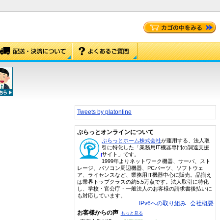
Tweets by platonline
ぷらっとオンラインについて
ぷらっとホーム株式会社
が運用する、法人取
引に特化した「業務用IT機器専門の調達支援
サイト」です。
1999年よりネットワーク機器、サーバ、スト
レージ、パソコン周辺機器、PCパーツ、ソフトウェ
ア、ライセンスなど、業務用IT機器中心に販売。品揃え
は業界トップクラスの約5.5万点です。法人取引に特化
し、学校・官公庁・一般法人のお客様の請求書後払いに
も対応しています。
IPv6への取り組み
会社概要
お客様からの声
もっと見る