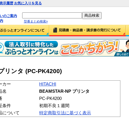
表示履歴
お気に入りを見る
払いのご案内
内
型番まとめ検索»
 プリンタ (PC-PK4200)
ーカー
HITACHI
品名
BEAMSTAR-NP プリンタ
番
PC-PK4200
証条件
初期不良１週間
品について
特定商取引法に基づく表示