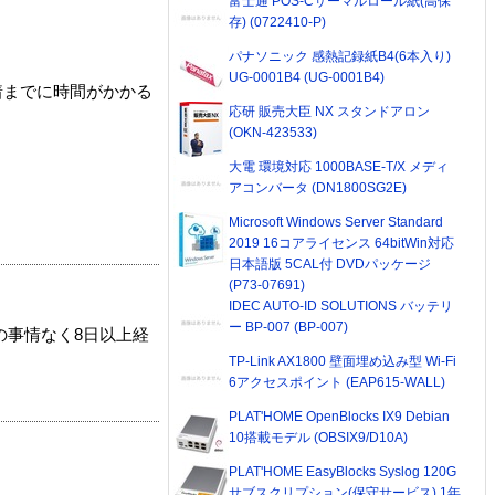
富士通 POS-Cサーマルロール紙(高保
存) (0722410-P)
パナソニック 感熱記録紙B4(6本入り)
UG-0001B4 (UG-0001B4)
着までに時間がかかる
応研 販売大臣 NX スタンドアロン
(OKN-423533)
大電 環境対応 1000BASE-T/X メディ
アコンバータ (DN1800SG2E)
Microsoft Windows Server Standard
2019 16コアライセンス 64bitWin対応
日本語版 5CAL付 DVDパッケージ
(P73-07691)
IDEC AUTO-ID SOLUTIONS バッテリ
ー BP-007 (BP-007)
の事情なく8日以上経
TP-Link AX1800 壁面埋め込み型 Wi-Fi
6アクセスポイント (EAP615-WALL)
PLAT'HOME OpenBlocks IX9 Debian
10搭載モデル (OBSIX9/D10A)
PLAT'HOME EasyBlocks Syslog 120G
サブスクリプション(保守サービス) 1年