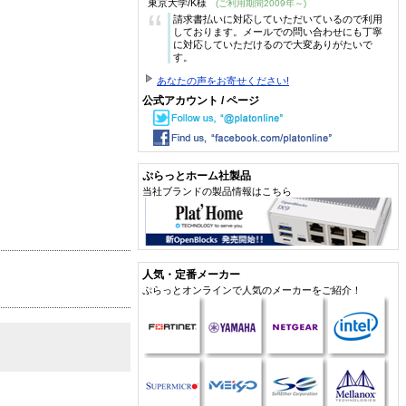
東京大学/K様
(ご利用期間2009年～)
“
請求書払いに対応していただいているので利用
しております。メールでの問い合わせにも丁寧
に対応していただけるので大変ありがたいで
す。
あなたの声をお寄せください!
公式アカウント / ページ
ぷらっとホーム社製品
当社ブランドの製品情報はこちら
人気・定番メーカー
ぷらっとオンラインで人気のメーカーをご紹介！