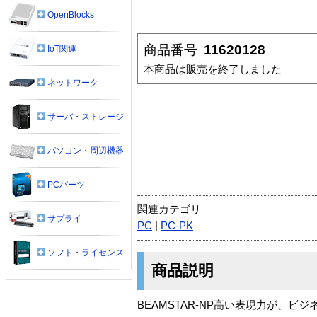
OpenBlocks
商品番号
11620128
IoT関連
本商品は販売を終了しました
ネットワーク
サーバ・ストレージ
パソコン・周辺機器
PCパーツ
関連カテゴリ
サプライ
PC
|
PC-PK
ソフト・ライセンス
商品説明
BEAMSTAR-NP高い表現力が、ビ