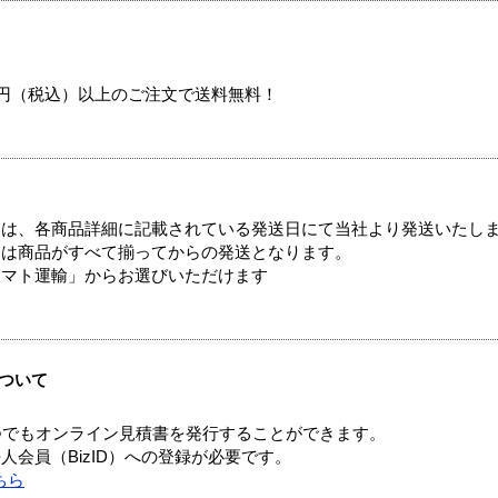
00円（税込）以上のご注文で送料無料！
ては、各商品詳細に記載されている発送日にて当社より発送いたし
送は商品がすべて揃ってからの発送となります。
ヤマト運輸」からお選びいただけます
ついて
つでもオンライン見積書を発行することができます。
会員（BizID）への登録が必要です。
ちら