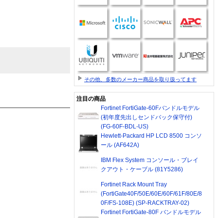
その他、多数のメーカー商品を取り扱ってます
注目の商品
Fortinet FortiGate-60Fバンドルモデル
(初年度先出しセンドバック保守付)
(FG-60F-BDL-US)
Hewlett-Packard HP LCD 8500 コンソ
ール (AF642A)
IBM Flex System コンソール・ブレイ
クアウト・ケーブル (81Y5286)
Fortinet Rack Mount Tray
(FortiGate40F/50E/60E/60F/61F/80E/8
0F/FS-108E) (SP-RACKTRAY-02)
Fortinet FortiGate-80F バンドルモデル