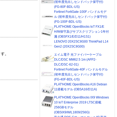
(初年度先出しセンドバック保守付)
(FG-80F-BDL-US)
Fortinet FortiGate-100F バンドルモデ
ル (初年度先出しセンドバック保守付)
(FG-100F-BDL-US)
PLAT'HOME OpenBlocks IoT FX1/E
H/W保守及びサブスクリプション1年付
属 (OBSFX1/E/D11/H1S1)
LENOVO 20X2SC8G00 ThinkPad L14
Gen2 (20X2SC8G00)
ます。
エイム電子 光ファイバーケーブル
DLC/DSC MM62.5 1m (AFP2-
DLC/DSC-62-01)
Fortinet FortiGate-40F バンドルモデル
(初年度先出しセンドバック保守付)
(FG-40F-BDL-US)
PLAT'HOME OpenBlocks A16 Debian
11搭載モデル (OBSA16/D11A)
PLAT'HOME OpenBlocks IX9 Windows
10 IoT Enterprise 2019 LTSC搭載
256GBモデル
(OBSIX9/W/L1809/256G)