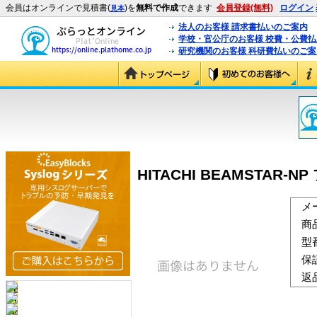
会員はオンラインで見積書(
)を
無料で作成
できます
会員登録(無料)
ログイン
見本
法人のお客様 請求書払いのご案内
学校・官公庁のお客様 校費・公費
研究機関のお客様 科研費払いのご案
HITACHI BEAMSTAR-NP
メ
商
型
保
返