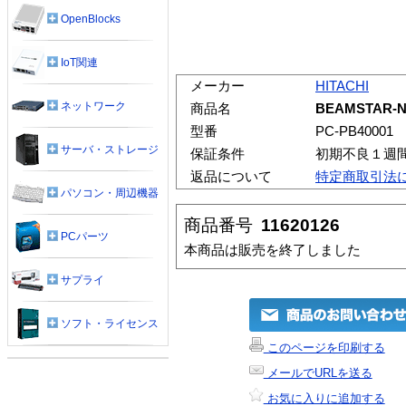
OpenBlocks
IoT関連
メーカー
HITACHI
ネットワーク
商品名
BEAMSTAR
型番
PC-PB40001
サーバ・ストレージ
保証条件
初期不良１週
返品について
特定商取引法
パソコン・周辺機器
商品番号
11620126
PCパーツ
本商品は販売を終了しました
サプライ
ソフト・ライセンス
このページを印刷する
メールでURLを送る
お気に入りに追加する